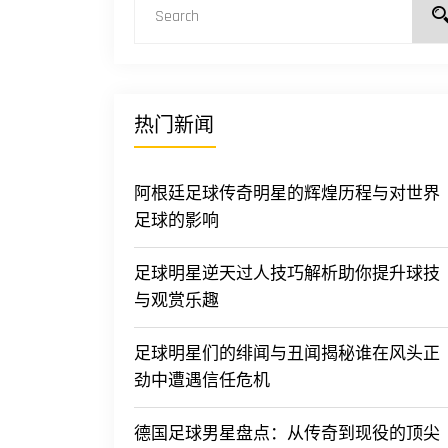
热门新闻
阿根廷足球传奇明星的辉煌历程与对世界
足球的影响
足球明星逆天过人技巧解析助你提升球技
与观赏乐趣
足球明星们的绯闻与丑闻揭秘谁在风头正
劲中遭遇信任危机
德国足球男星盘点：从传奇到现役的顶尖