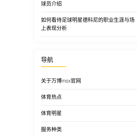
球员介绍
如何看待足球明星德科尼的职业生涯与场
上表现分析
导航
关于万博max官网
体育热点
体育明星
服务种类