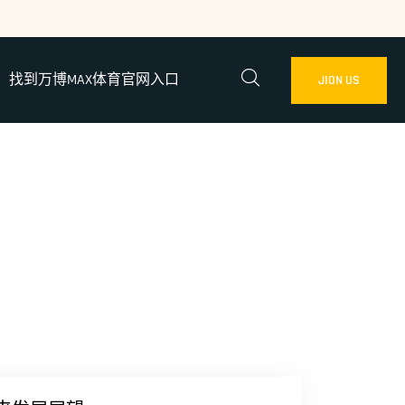
找到万博MAX体育官网入口
JION US