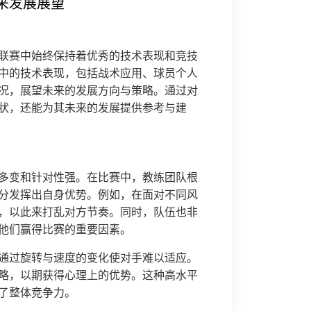
来发展展望
联赛中始终保持着优秀的技术表现和竞技
中的技术表现，包括战术应用、球员个人
况，展望未来的发展方向与策略。通过对
状，还能为其未来的发展提供参考与建
多变和针对性强。在比赛中，教练团队根
分发挥出自身优势。例如，在面对不同风
，以此来打乱对方节奏。同时，队伍也非
他们赢得比赛的重要因素。
通过旋转与速度的变化使对手难以适应。
略，以期获得心理上的优势。这种高水平
了整体竞争力。