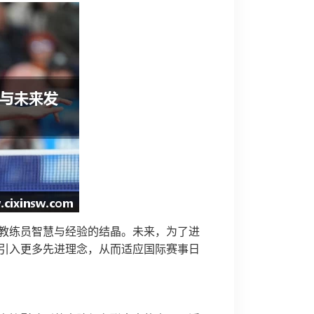
教练员智慧与经验的结晶。未来，为了进
引入更多先进理念，从而适应国际赛事日