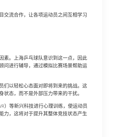
目交流合作，让各项运动员之间互相学习
因素。上海乒乓球队意识到这一点，因此
顾问进行辅导，通过模拟比赛场景帮助运
员们以轻松心态面对即将到来的挑战。这
身状态，而不是外部压力带来的干扰。
VR）等新兴科技进行心理训练，使运动员
能力，这将对于提升其整体竞技状态产生