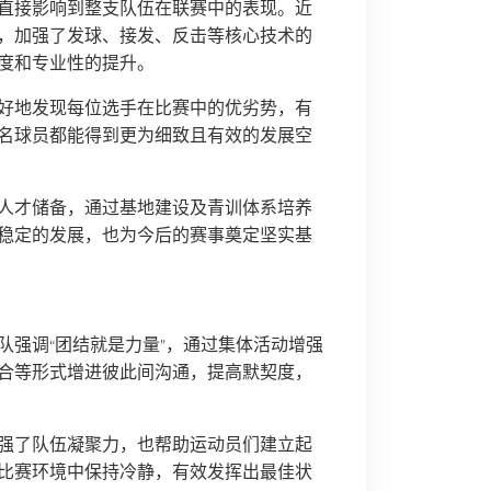
直接影响到整支队伍在联赛中的表现。近
，加强了发球、接发、反击等核心技术的
度和专业性的提升。
好地发现每位选手在比赛中的优劣势，有
名球员都能得到更为细致且有效的发展空
人才储备，通过基地建设及青训体系培养
稳定的发展，也为今后的赛事奠定坚实基
队强调“团结就是力量”，通过集体活动增强
合等形式增进彼此间沟通，提高默契度，
强了队伍凝聚力，也帮助运动员们建立起
比赛环境中保持冷静，有效发挥出最佳状