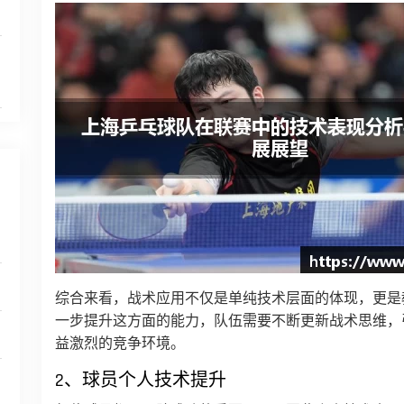
综合来看，战术应用不仅是单纯技术层面的体现，更是
一步提升这方面的能力，队伍需要不断更新战术思维，
益激烈的竞争环境。
2、球员个人技术提升