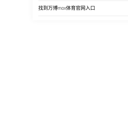
找到万博max体育官网入口