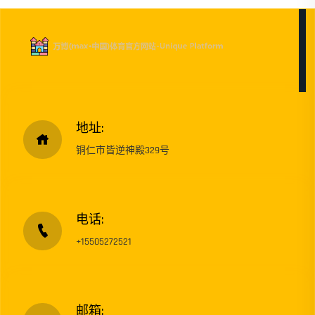
地址:
铜仁市皆逆神殿329号
电话:
+15505272521
邮箱: