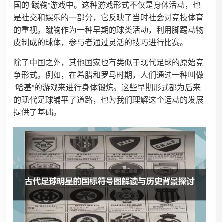
国的“蹴鞠”游戏中。这种游戏形式不仅是身体活动，也
是社交和娱乐的一部分，它反映了当时社会对竞技体育
的重视。蹴鞠作为一种早期的球类活动，利用脚踢动物
皮制成的球体，参与者通过灵活的技巧进行比赛。
除了中国之外，其他国家也有类似于现代足球的原始竞
争形式。例如，在希腊和罗马时期，人们通过一种叫做
“哈基”的游戏来进行身体锻炼。这些早期形式都为后来
的现代足球铺平了道路，也为我们理解这个运动的发展
提供了基础。