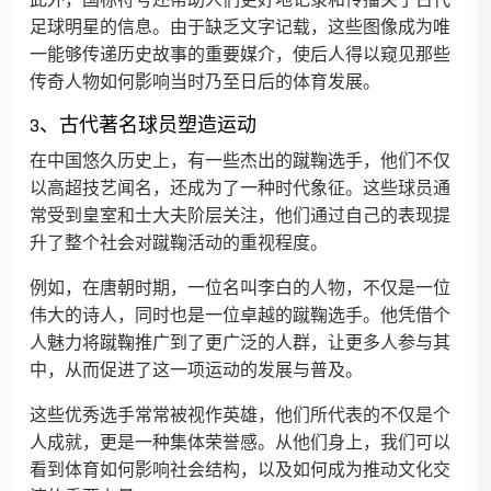
此外，国标符号还帮助人们更好地记录和传播关于古代
足球明星的信息。由于缺乏文字记载，这些图像成为唯
一能够传递历史故事的重要媒介，使后人得以窥见那些
传奇人物如何影响当时乃至日后的体育发展。
3、古代著名球员塑造运动
在中国悠久历史上，有一些杰出的蹴鞠选手，他们不仅
以高超技艺闻名，还成为了一种时代象征。这些球员通
常受到皇室和士大夫阶层关注，他们通过自己的表现提
升了整个社会对蹴鞠活动的重视程度。
例如，在唐朝时期，一位名叫李白的人物，不仅是一位
伟大的诗人，同时也是一位卓越的蹴鞠选手。他凭借个
人魅力将蹴鞠推广到了更广泛的人群，让更多人参与其
中，从而促进了这一项运动的发展与普及。
这些优秀选手常常被视作英雄，他们所代表的不仅是个
人成就，更是一种集体荣誉感。从他们身上，我们可以
看到体育如何影响社会结构，以及如何成为推动文化交