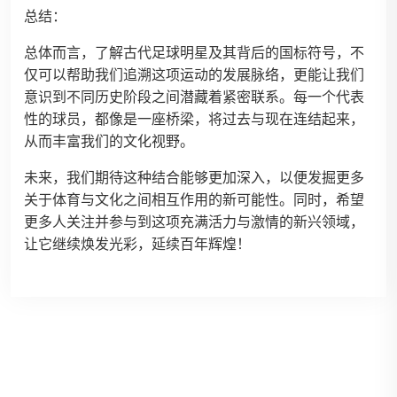
总结：
总体而言，了解古代足球明星及其背后的国标符号，不
仅可以帮助我们追溯这项运动的发展脉络，更能让我们
意识到不同历史阶段之间潜藏着紧密联系。每一个代表
性的球员，都像是一座桥梁，将过去与现在连结起来，
从而丰富我们的文化视野。
未来，我们期待这种结合能够更加深入，以便发掘更多
关于体育与文化之间相互作用的新可能性。同时，希望
更多人关注并参与到这项充满活力与激情的新兴领域，
让它继续焕发光彩，延续百年辉煌！