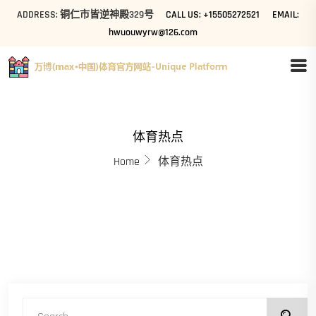
ADDRESS: 铜仁市皆逆神殿329号
CALL US: +15505272521
EMAIL:
hwuouwyrw@126.com
体育热点
Home
体育热点