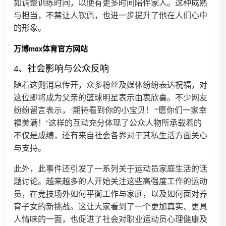
如调整训练时间，以便有更多时间陪伴家人。这种成熟
与担当，不禁让人钦佩，也进一步提升了他在人们心中
的形象。
万博max体育官方网站
4、社会影响与公众反响
随着这则消息传开，众多粉丝及媒体纷纷表达祝福，对
这位即将成为父亲的篮球明星表示由衷欣喜。不少网友
纷纷留言表示，“期待看到你的小宝贝！”“愿你们一家幸
福美满！”这样的互动充分体现了公众人物所承载着的
不仅是成绩，还有来自社会各界对于其私生活方面关心
与支持。
此外，此事件还引发了一系列关于运动员家庭生活的话
题讨论。越来越多的人开始关注这些高强度工作的运动
员，在竞技场外如何平衡工作与家庭，以及如何面对养
育子女的新挑战。这让大家看到了一个更加真实、更具
人情味的一面，也促进了社会对职业运动员心理健康及