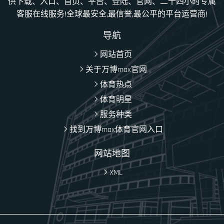
供下载、入口、首页、平台、登陆、官网、二十四小时专属
客服在线服务!全球最安全,最信誉,最公平的平台运营商!
导航
网站首页
关于万博max官网
体育热点
体育明星
服务种类
找到万博max体育官网入口
网站地图
XML