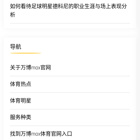
如何看待足球明星德科尼的职业生涯与场上表现分
析
导航
关于万博max官网
体育热点
体育明星
服务种类
找到万博max体育官网入口