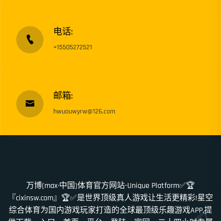
电话:
+15505272521
邮箱:
hwuouwyrw@126.com
万博(max·中国)体育官方网站-Unique Platform✅🏆
『cixinsw.com』🏆✅是世界顶级真人游戏让生活更精彩!星空
综合体育为国内游戏玩家打造的全球最顶级乐趣游戏APP,提