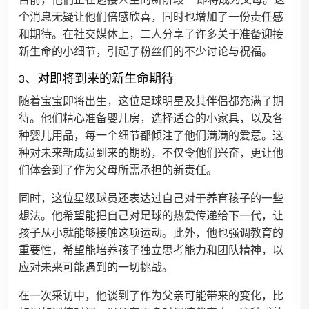
目前，他们正在迎接人生的新阶段——即将成为父母。这
个消息无疑让他们倍感欣喜，同时也增加了一份责任感
和期待。在社交媒体上，二人分享了许多关于准备迎接
新生命的小细节，引起了粉丝们的不少讨论与祝福。
3、对即将到来的新生命期待
随着宝宝即将出生，这位足球明星及其伴侣都充满了期
待。他们精心准备婴儿房，选择适合的小家具，以及各
种婴儿用品，每一个细节都倾注了他们满满的爱意。这
种对未来新成员到来的期盼，不仅令他们兴奋，更让他
们体会到了作为父母所需承担的新责任。
同时，这位星级球员还表达过自己对于养育孩子的一些
想法。他希望能把自己对足球的热爱传递给下一代，让
孩子从小就能够接触这项运动。此外，他也强调教育的
重要性，希望能培养孩子独立思考能力和团队精神，以
应对未来可能遇到的一切挑战。
在一次采访中，他谈到了作为父亲可能带来的变化，比