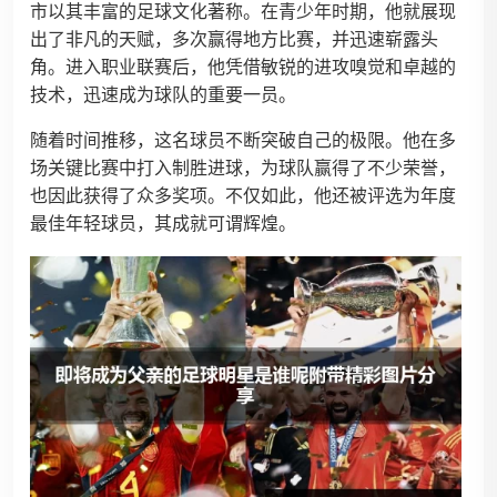
市以其丰富的足球文化著称。在青少年时期，他就展现
出了非凡的天赋，多次赢得地方比赛，并迅速崭露头
角。进入职业联赛后，他凭借敏锐的进攻嗅觉和卓越的
技术，迅速成为球队的重要一员。
随着时间推移，这名球员不断突破自己的极限。他在多
场关键比赛中打入制胜进球，为球队赢得了不少荣誉，
也因此获得了众多奖项。不仅如此，他还被评选为年度
最佳年轻球员，其成就可谓辉煌。