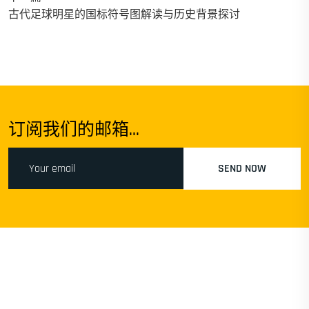
古代足球明星的国标符号图解读与历史背景探讨
订阅我们的邮箱...
SEND NOW