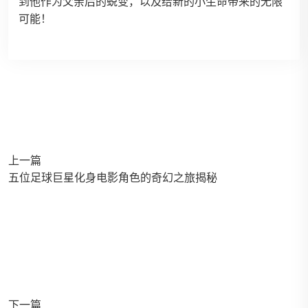
到他作为父亲后的蜕变，以及给新的小生命带来的无限
可能！
上一篇
五位足球巨星化身电影角色的奇幻之旅揭秘
下一篇