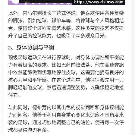
此外，内马尔则擅长于花式停球，他喜欢使用各种复杂
的脚法，例如拉球、踩单车等，将停球与个人风格相结
合，使得整个过程充满艺术感。这种多变的技艺不仅提
升了自己的控球能力，也吸引了众多观众目光。
2、身体协调与平衡
顶级足球运动员在进行停球时，对身体协调性和平衡能
力有着极高的要求。比如巴萨前锋法蒂，他在高速奔跑
中依然能够做到优雅地停住皮球，这需要他拥有良好的
核心力量和平衡感。在这个过程中，他往往会先用一只
脚轻轻触碰皮球，然后迅速调整姿势，以确保稳定地接
住它。
与此同时，德布劳内以其出色的视觉判断和身体控制能
力而闻名。他善于利用自身重心变化来适应不同角度来
袭的足球，通过巧妙地调整自己的站位，使得每一次停
球都显得游刃有余。