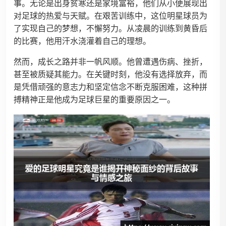
事。无论是出身贫寒还是家境富裕，他们从小便展现出
对足球的热爱与天赋。在艰苦训练中，这位明星球员为
了实现自己的梦想，不懈努力。从凌晨的训练到黄昏后
的比赛，他用汗水浇灌着自己的理想。
然而，成长之路并非一帆风顺。他曾遭遇伤病、挫折，
甚至被质疑其能力。在关键时刻，他没有选择放弃，而
是凭借顽强的意志力和坚定信念不断克服困难，这种拼
搏精神正是他成为足球巨星的重要原因之一。