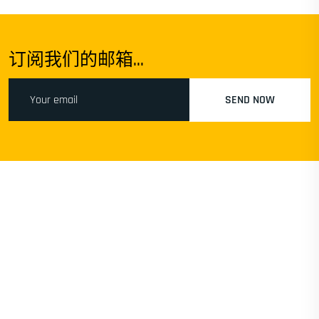
订阅我们的邮箱...
SEND NOW