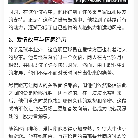
同时，在这个过程中，他还得到了许多来自家庭和朋友
的支持。正是在这种温暖与鼓励中，他找到了继续前行
的动力，逐渐形成了自己独特的人格魅力和运动风格。
2、爱情故事与情感经历
除了足球事业外，这位明星球员在爱情方面也有着动人
的故事。他曾经深深爱过一个女孩，两人在青涩岁月中
相识，共同度过了许多快乐时光。然而，由于职业生涯
的发展，他们不得不面对长时间分离带来的痛苦。
尽管距离让两人的关系面临考验，但他们依然坚信彼此
之间的爱是能够战胜一切困难的。在一次次比赛归来
后，他们重逢时总能找到那份久违的默契和亲密。这段
感情不仅让他在赛场上更加奋发向前，也成为他心灵深
处的一股力量源泉。
随着时间推移，爱情使他变得更加成熟，对待人生也更
加宽容。他开始明白，真正珍贵的是那些共同度过欢笑