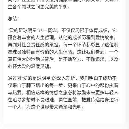
生各个领域之间更完美的平衡。
总结：
"爱的足球明星"这一概念，不仅仅局限于体育成绩，它
蕴含着丰富的人生哲理。从他的成长历程到爱情故事，
再到对社会责任感的承担，每一个环节都彰显了这位明
星球员独特而有价值的人生体验。这让我们看到，一个
真正伟大的运动员背后，是不断努力、不懈追求，以及
心怀大爱的温暖灵魂。
通过对“爱的足球明星”的深入剖析，我们明白了成功不
仅来自于脚下踏出的每一步，更来自于心中的那份执着
与热爱。相信这样的情感之旅必将激励未来更多年轻人
在追寻梦想时不畏艰难，勇往直前，把爱传递给身边每
一个人，为这个世界带来希望和光明。