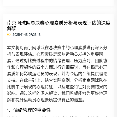
南京网球队总决赛心理素质分析与表现评估的深度
解读
2025-11-16 07:36:18
本文将对南京网球队在总决赛中的心理素质进行深入分
析与表现评估。心理素质是影响运动员发挥的重要因
素，通过对比赛过程中的情绪管理、压力应对、团队协
作和心理韧性的四个方面进行详细探讨，旨在揭示心理
素质如何影响运动员的表现，并为今后的训练提供理论
支持。在此基础上，结合实际案例，分析南京网球队在
比赛中所展现的心理特征，以及这些特征对比赛结果的
影响。通过这样的深入解读，我们希望能够为更好地理
解和提升运动员心理素质提供有益的借鉴。
1、情绪管理的重要性