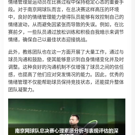
情绪管理是运动员在比赛过程中保持稳定心态的重要手
段。对于南京网球队而言，在总决赛这样高压的环境
中，良好的情绪管理能力使得队员能够有效控制自己的
情绪波动，从而避免因紧张而导致的失误。例如，在比
赛前夕，一些队员通过放松训练和积极自我暗示来调节
情绪，确保自己以最佳状态迎接挑战。
此外，教练团队也在这一方面开展了大量工作，通过与
球员沟通和鼓励，使其能够意识到自身情绪变化并及时
调整。这种良好的沟通机制不仅增强了球员之间的信任
感，也提高了他们应对突发情况的能力。因此，优秀的
情绪管理不仅能帮助球员保持竞技状态，还能提升整体
团队凝聚力。