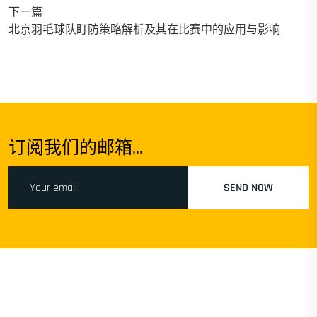
下一篇
北京羽毛球队盯防策略解析及其在比赛中的应用与影响
订阅我们的邮箱...
SEND NOW