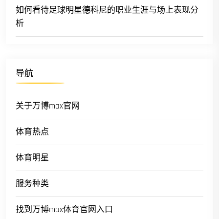
如何看待足球明星德科尼的职业生涯与场上表现分
析
导航
关于万博max官网
体育热点
体育明星
服务种类
找到万博max体育官网入口