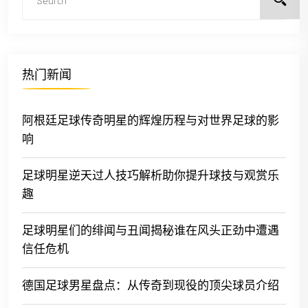
热门新闻
阿根廷足球传奇明星的辉煌历程与对世界足球的影
响
足球明星逆天过人技巧解析助你提升球技与观赏乐
趣
足球明星们的绯闻与丑闻揭秘谁在风头正劲中遭遇
信任危机
德国足球男星盘点：从传奇到现役的顶尖球员介绍