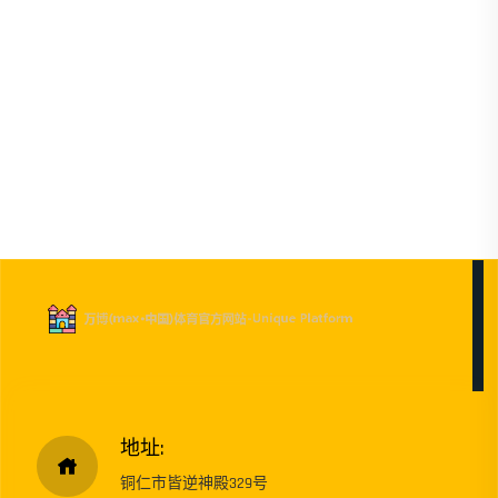
地址:
铜仁市皆逆神殿329号