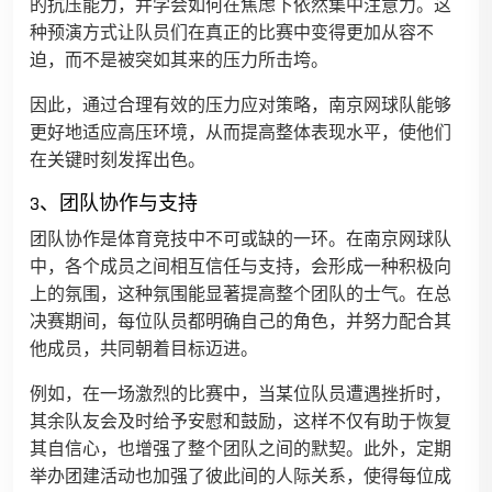
的抗压能力，并学会如何在焦虑下依然集中注意力。这
种预演方式让队员们在真正的比赛中变得更加从容不
迫，而不是被突如其来的压力所击垮。
因此，通过合理有效的压力应对策略，南京网球队能够
更好地适应高压环境，从而提高整体表现水平，使他们
在关键时刻发挥出色。
3、团队协作与支持
团队协作是体育竞技中不可或缺的一环。在南京网球队
中，各个成员之间相互信任与支持，会形成一种积极向
上的氛围，这种氛围能显著提高整个团队的士气。在总
决赛期间，每位队员都明确自己的角色，并努力配合其
他成员，共同朝着目标迈进。
例如，在一场激烈的比赛中，当某位队员遭遇挫折时，
其余队友会及时给予安慰和鼓励，这样不仅有助于恢复
其自信心，也增强了整个团队之间的默契。此外，定期
举办团建活动也加强了彼此间的人际关系，使得每位成