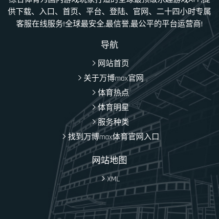
供下载、入口、首页、平台、登陆、官网、二十四小时专属
客服在线服务!全球最安全,最信誉,最公平的平台运营商!
导航
网站首页
关于万博max官网
体育热点
体育明星
服务种类
找到万博max体育官网入口
网站地图
XML