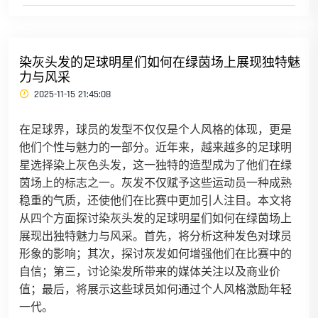
染灰头发的足球明星们如何在绿茵场上展现独特魅
力与风采
2025-11-15 21:45:08
在足球界，球员的发型不仅仅是个人风格的体现，更是
他们个性与魅力的一部分。近年来，越来越多的足球明
星选择染上灰色头发，这一独特的造型成为了他们在绿
茵场上的标志之一。灰发不仅赋予这些运动员一种成熟
稳重的气质，还使他们在比赛中更加引人注目。本文将
从四个方面探讨染灰头发的足球明星们如何在绿茵场上
展现出独特魅力与风采。首先，将分析这种发色对球员
形象的影响；其次，探讨灰发如何增强他们在比赛中的
自信；第三，讨论染发所带来的媒体关注以及商业价
值；最后，将展示这些球员如何通过个人风格激励年轻
一代。