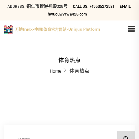
ADDRESS: 铜仁市皆逆神殿329号
CALL US: +15505272521
EMAIL:
hwuouwyrw@126.com
体育热点
Home
体育热点