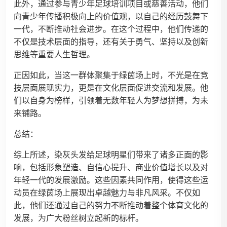
此外，通过参与青少年足球培训项目或慈善活动，他们
向青少年传播积极向上的价值观，以自己的经历鼓舞下
一代，不断推动社会进步。在这个过程中，他们传递的
不仅是技术层面的指导，还有关于勇气、坚持以及创新
思维等重要人生哲理。
正因如此，当这一群体聚集于绿茵场上时，不光是在竞
技层面展现实力，更是在文化层面促进交流和发展。他
们以自身为榜样，引领着无数年轻人为梦想拼搏，为未
来铺路。
总结：
综上所述，染灰头发给足球明星们带来了诸多正面的影
响，包括形象塑造、自信心提升、商业价值增长以及对
年轻一代的发展激励。这些因素共同作用，使得这些运
动员在绿茵场上展现出卓越魅力与非凡风采。不仅如
此，他们还通过自己的努力不断推动着整个体育文化的
发展，为广大粉丝树立起新的标杆。