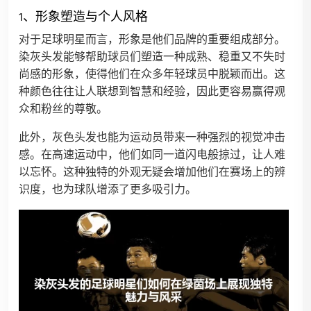
1、形象塑造与个人风格
对于足球明星而言，形象是他们品牌的重要组成部分。
染灰头发能够帮助球员们塑造一种成熟、稳重又不失时
尚感的形象，使得他们在众多年轻球员中脱颖而出。这
种颜色往往让人联想到智慧和经验，因此更容易赢得观
众和粉丝的尊敬。
此外，灰色头发也能为运动员带来一种强烈的视觉冲击
感。在高速运动中，他们如同一道闪电般掠过，让人难
以忘怀。这种独特的外观无疑会增加他们在赛场上的辨
识度，也为球队增添了更多吸引力。