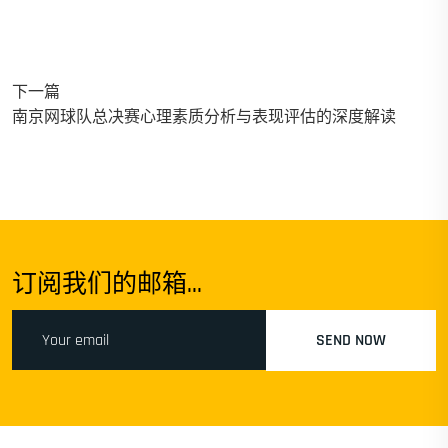
下一篇
南京网球队总决赛心理素质分析与表现评估的深度解读
订阅我们的邮箱...
SEND NOW