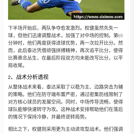
下半场开始后，两队争夺愈发激烈。权健虽然先失一
球，但他们迅速调整战术，加强了对中场的控制。第65
分钟时，他们再度获得进球优势，再一次拉开比分。然
而，此后泰达凭借顽强拼搏精神，再次追平比分，使得
比赛悬念丛生，在最后阶段双方均未能改写比分，以平
局收尾。
2、战术分析透视
从整体战术来看，泰达采取了以稳为主、边路突击为辅
的策略。他们在防守端布置严密，通过密集防线限制了
对方核心球员的发展空间。同时，中场传导流畅，使得
球队能够快速转守为攻。这种战术安排帮助他们在落后
的情况下保持冷静，并最终逆转局势。
相比之下，权健则采用更为主动进攻型战术。他们强调