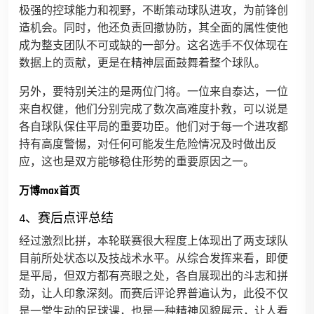
极强的控球能力和视野，不断策动球队进攻，为前锋创
造机会。同时，他还负责回撤协防，其全面的属性使他
成为整支团队不可或缺的一部分。这名选手不仅体现在
数据上的贡献，更是在精神层面鼓舞着整个球队。
另外，要特别关注的是两位门将。一位来自泰达，一位
来自权健，他们分别完成了数次高难度扑救，可以说是
各自球队保住平局的重要功臣。他们对于每一个进攻都
持有高度警惕，对任何可能发生危险情况及时做出反
应，这也是双方能够稳住形势的重要原因之一。
万博max首页
4、赛后点评总结
经过激烈比拼，本轮联赛很大程度上体现出了两支球队
目前所处状态以及技战术水平。从综合发挥来看，即便
是平局，但双方都有亮眼之处，各自展现出的斗志和拼
劲，让人印象深刻。而赛后评论界普遍认为，此役不仅
是一堂生动的足球课，也是一种精神风貌展示，让人看