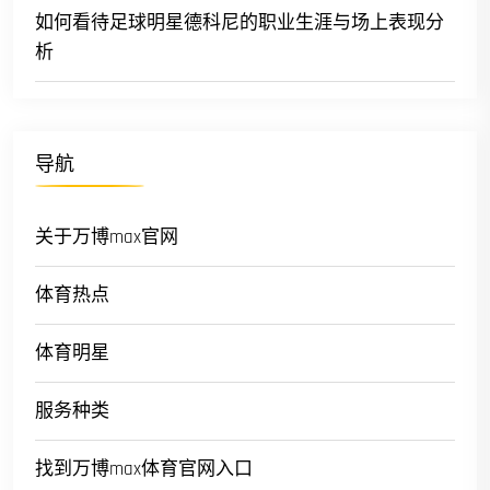
如何看待足球明星德科尼的职业生涯与场上表现分
析
导航
关于万博max官网
体育热点
体育明星
服务种类
找到万博max体育官网入口