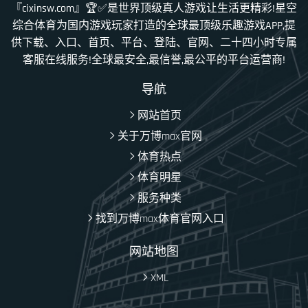
『cixinsw.com』🏆✅是世界顶级真人游戏让生活更精彩!星空
综合体育为国内游戏玩家打造的全球最顶级乐趣游戏APP,提
供下载、入口、首页、平台、登陆、官网、二十四小时专属
客服在线服务!全球最安全,最信誉,最公平的平台运营商!
导航
网站首页
关于万博max官网
体育热点
体育明星
服务种类
找到万博max体育官网入口
网站地图
XML