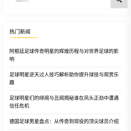
热门新闻
阿根廷足球传奇明星的辉煌历程与对世界足球的影
响
足球明星逆天过人技巧解析助你提升球技与观赏乐
趣
足球明星们的绯闻与丑闻揭秘谁在风头正劲中遭遇
信任危机
德国足球男星盘点：从传奇到现役的顶尖球员介绍