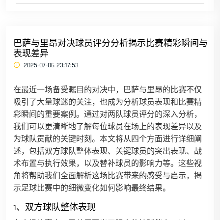
巴萨与里昂对决球员评分分析揭示比赛精彩瞬间与
表现差异
2025-07-06 23:17:53
在最近一场备受瞩目的对决中，巴萨与里昂的比赛不仅
吸引了大量球迷的关注，也成为分析球员表现和比赛精
彩瞬间的重要案例。通过对两队球员评分的深入分析，
我们可以更清晰地了解每位球员在场上的表现差异以及
为球队贡献的关键时刻。本文将从四个方面进行详细阐
述，包括双方球队整体表现、关键球员的突出表现、战
术布置与执行效果，以及替补球员的影响力等。这些视
角将帮助我们全面解析这场比赛带来的感受与启示，揭
示足球比赛中的细微变化如何影响最终结果。
1、双方球队整体表现