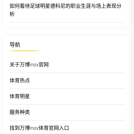
如何看待足球明星德科尼的职业生涯与场上表现分
析
导航
关于万博max官网
体育热点
体育明星
服务种类
找到万博max体育官网入口