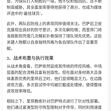
会，为球队打入制胜的一球。他不仅积极回防，还不断
制造威胁，其全面发挥使得他获得了高分，也成为媒体
评选中的“最佳球员”。
此外，两队后防线上的表现同样值得关注。巴萨后卫皮
克展现出良好的防守意识，多次化解险情；而里昂门将
洛佩斯则凭借几次精彩扑救保持了球队领先优势。这些
关键人物都以自身独特风格为各自球队作出了显著贡
献。
3、战术布置与执行效果
从战术角度看，巴萨依然延续其传统的传控风格，中场
层面的配合流畅且富有创造性。但在面对身材高大且身
体素质优秀的里昂后卫时，他们显得略显乏力。在边路
进攻方面，多次尝试传中均被拦截或处理掉，使得整体
进攻效率降低。
相较之下，里昂教练针对巴萨特点进行了针对性部署。
他们通过紧凑型防守阵型限制对手传导，同时利用速度