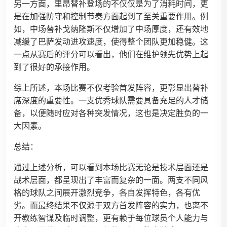
另一方面，里昂替补登场的不仅仅是为了消耗时间，更
是在加强防守和控制节奏方面起到了至关重要作用。例
如，中场替补戈纳隆斯不仅增加了中场厚度，还有效地
减缓了巴萨发动进攻速度，使得整个团队更加稳健。这
一点从赛后的评分可以看出，他们在维护领先优势上起
到了很好的承接作用。
综上所述，本场比赛不仅考验首发阵容，更彰显出替补
席深度的重要性。一支优秀球队需要具备充足的人才储
备，以便随时应对各种突发情况，这也是决定胜负的一
大因素。
总结：
通过上述分析，可以看到本场比赛无论是技术层面还是
战术层面，都呈现出了丰富而复杂的一面。两支不同风
格的球队之间展开激烈竞争，各自发挥特色，各有优
劣。而最终结果不仅源于双方首发阵容的实力，也离不
开教练智谋及临时调整，更有赖于每位球员个人能力与