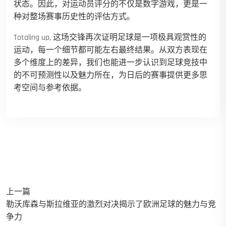
状态。因此，对运动员评分的不仅是数字游戏，更是一
种对整场赛事历史性的评估方式。
Totaling up, 这场交锋再次证明足球是一项极具观赏性的
运动，每一个细节都可能左右最终结果。从双方表现在
多个维度上的差异，我们也能进一步认识到足球竞技中
的不可预测性以及魅力所在，为日后的赛事提供更多思
考空间与参考依据。
上一篇
勒沃库森与斯拉维亚的激烈对决揭示了欧洲足球的魅力与竞
争力