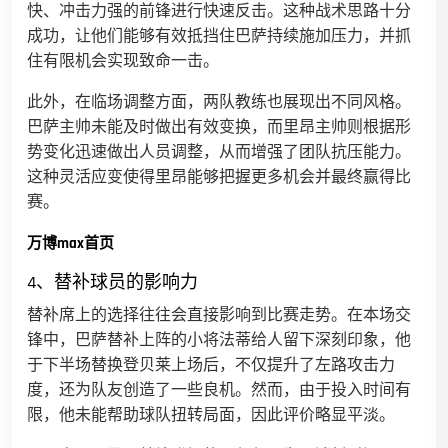
快、冲击力强的前锋进行快速反击。这种战术思路十分
成功，让他们能够有效抵挡住巴萨持续施加压力，并抓
住有限机会实现致命一击。
此外，在临场调整方面，两队教练也展现出不同风格。
巴萨主帅未能及时做出有效变换，而里昂主帅则根据形
势变化迅速做出人员调整，从而增强了团队抗压能力。
这种灵活应变使得里昂能够把握更多机会并最终赢得比
赛。
万博max首页
4、替补球员的影响力
替补席上的选择往往会直接影响到比赛走势。在本场交
锋中，巴萨替补上阵的小将法蒂给人留下深刻印象，他
于下半场替换登贝莱上场后，不仅提升了左路攻击力
度，还为队友创造了一些良机。然而，由于投入时间有
限，他未能帮助球队扭转局面，因此评价略显平淡。