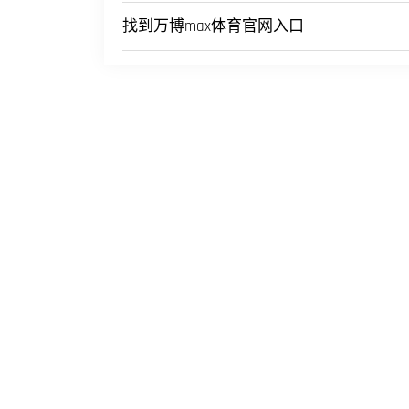
找到万博max体育官网入口