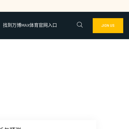
找到万博MAX体育官网入口
JION US