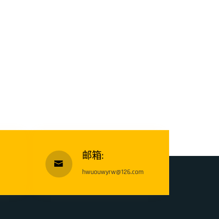
邮箱:
hwuouwyrw@126.com