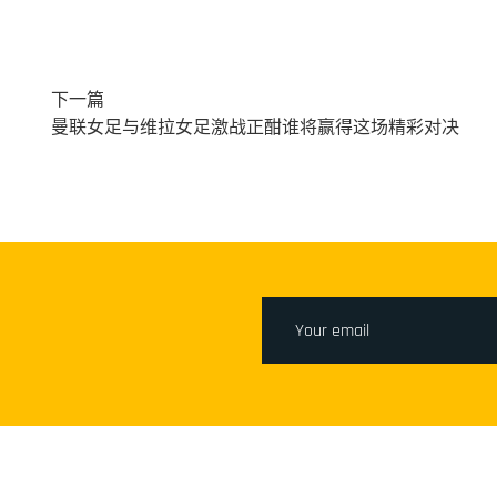
下一篇
曼联女足与维拉女足激战正酣谁将赢得这场精彩对决