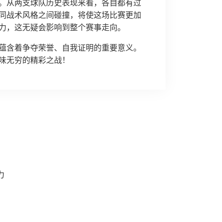
。从两支球队历史表现来看，各自都有过
同战术风格之间碰撞，将使这场比赛更加
力，这无疑会影响到整个赛事走向。
，还蕴含着争夺荣誉、自我证明的重要意义。
味无穷的精彩之战！
力