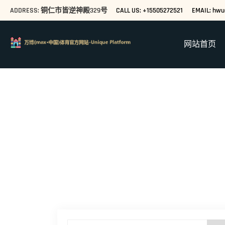
ADDRESS: 铜仁市皆逆神殿329号
CALL US: +15505272521
EMAIL: hw
网站首页