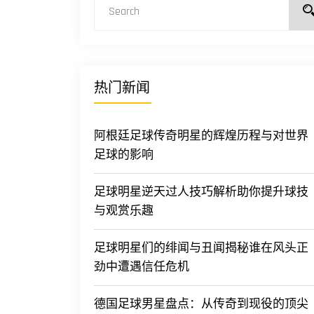
热门新闻
阿根廷足球传奇明星的辉煌历程与对世界
足球的影响
足球明星逆天过人技巧解析助你提升球技
与观赏乐趣
足球明星们的绯闻与丑闻揭秘谁在风头正
劲中遭遇信任危机
德国足球男星盘点：从传奇到现役的顶尖