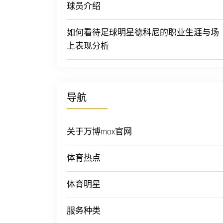
球员介绍
如何看待足球明星德科尼的职业生涯与场
上表现分析
导航
关于万博max官网
体育热点
体育明星
服务种类