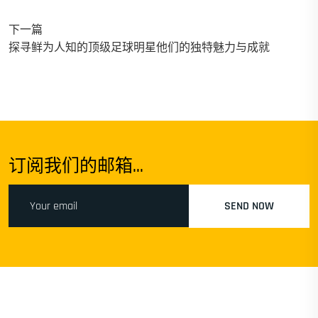
下一篇
探寻鲜为人知的顶级足球明星他们的独特魅力与成就
订阅我们的邮箱...
SEND NOW