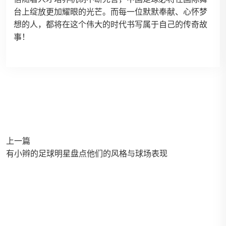
台上绽放更加耀眼的光芒。而每一位默默奉献、心怀梦
想的人，都将在这个伟大的时代书写属于自己的传奇故
事！
上一篇
有小辫的足球明星盘点他们的风格与球场表现