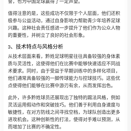
誉，也为中国足球赢得了一定声望。
值得注意的是，这些成功不仅限于个人层面，他们还积
极参与公益活动，通过自身影响力帮助青少年培养足球
兴趣。这种社会责任感进一步提升了他们作为公众人物
的重要性，并树立了良好的社会形象。
3、技术特点与风格分析
从技术层面来看，黔姓足球明星往往具备较强的身体素
质与灵活性，这使得他们在比赛中能够快速适应不同战
术要求。同时，由于受益于早期训练中的多样化项目，
他们通常具备较强的一脚传球能力与控球技巧。这些优
点使得他们能够在比赛中游刃有余，从而发挥出色。
此外，许多黔姓球员还展现出了独特的踢法风格，例如
灵活运用假动作和突破技巧。他们善于利用自身速度与
敏捷性，在对方防线之间寻找空档，为球队创造出更多
进攻机会。这种创新性的打法，使得对手难以预测，从
而增加了比赛的不确定性。