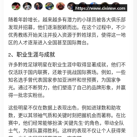
随着年龄增长，越来越多有潜力的小球员被各大俱乐部
发现并招募，他们逐渐脱颖而出。在这个过程中，不少
优秀教练开始关注并投入资源于黔姓球员，使得这一地
区的人才逐渐进入全国甚至国际舞台。
2、职业生涯与成就
许多黔姓足球明星在职业生涯中取得显著成就，他们不
仅活跃于国内联赛，还敢于挑战国际赛场。例如，一些
知名选手曾代表国家参加亚洲杯和世预赛，为国家争
光。通过不断努力，他们塑造了自己的品牌形象，并赢
得一批忠实粉丝。
这些明星不仅在数据上表现出色，例如进球数和助攻
数，更以其领袖气质和关键时刻把握机会而著称。在比
赛中，他们经常能够扮演“关键先生”的角色，带动全队
士气，为球队赢得胜利。这样的表现不仅让个人获得荣