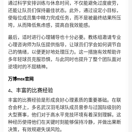
通过科学安排训练与休息时间，不仅能避免过度疲劳，
还能让队员们保持最佳状态。此外，通过设定小目标，
使每位成员集中精力完成任务，而不是被最终结果所压
垮，从而降低焦虑感，提高自我效能感。
最后，适时进行心理辅导也十分必要。教练组邀请专业
心理咨询师为队伍提供指导，让球员们学会如何调节自
己的情绪，以便更好地处理压力。这一措施有效帮助许
多年轻球员克服恐惧，与此同时也提升了整个团队面对
逆境时的不屈精神。
万博max官网
4、丰富的比赛经验
丰富的比赛经验是形成良好心理素质的重要基础。在联
合会杯上，多名武汉羽毛球队成员曾参与过国际级别的
大型赛事，他们对于高水平竞技环境有着深刻理解。这
种经历使得他们在关键时刻能够保持冷静，并做出果断
决策，有效规避失误风险。