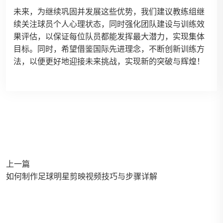
未来，为继续巩固并发展这些优势，我们建议教练组继
续关注球员个人心理状态，同时强化团队建设与训练效
果评估，以保证每位队员都能发挥最大潜力，实现集体
目标。同时，希望借鉴国际先进理念，不断创新训练方
法，以便更好地迎接未来挑战，实现新的突破与辉煌！
上一篇
如何制作足球明星剪映视频技巧与步骤详解