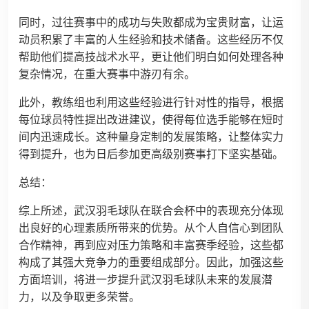
同时，过往赛事中的成功与失败都成为宝贵财富，让运
动员积累了丰富的人生经验和技术储备。这些经历不仅
帮助他们提高技战术水平，更让他们明白如何处理各种
复杂情况，在重大赛事中游刃有余。
此外，教练组也利用这些经验进行针对性的指导，根据
每位球员特性提出改进建议，使得每位选手能够在短时
间内迅速成长。这种量身定制的发展策略，让整体实力
得到提升，也为日后参加更高级别赛事打下坚实基础。
总结：
综上所述，武汉羽毛球队在联合会杯中的表现充分体现
出良好的心理素质所带来的优势。从个人自信心到团队
合作精神，再到应对压力策略和丰富赛季经验，这些都
构成了其强大竞争力的重要组成部分。因此，加强这些
方面培训，将进一步提升武汉羽毛球队未来的发展潜
力，以及争取更多荣誉。