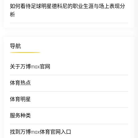
如何看待足球明星德科尼的职业生涯与场上表现分
析
导航
关于万博max官网
体育热点
体育明星
服务种类
找到万博max体育官网入口