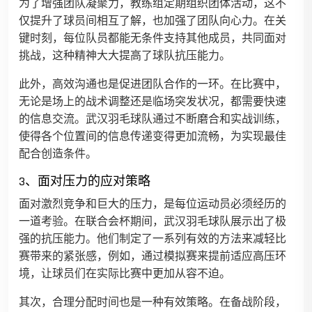
为了增强团队凝聚力，教练组定期组织团体活动，这不
仅提升了球员间相互了解，也加强了团队向心力。在关
键时刻，每位队员都能无条件支持其他成员，共同面对
挑战，这种精神大大提高了球队抗压能力。
此外，高效沟通也是促进团队合作的一环。在比赛中，
无论是场上的战术调整还是临场突发状况，都需要快速
的信息交流。武汉羽毛球队通过不断磨合和实战训练，
使得各个位置间的信息传递变得更加流畅，为实现最佳
配合创造条件。
3、面对压力的应对策略
面对激烈竞争和巨大的压力，是每位运动员必须经历的
一道考验。在联合会杯期间，武汉羽毛球队展示出了极
强的抗压能力。他们制定了一系列有效的方法来减轻比
赛带来的紧张感，例如，通过模拟赛来提前适应高压环
境，让球员们在实际比赛中更加从容不迫。
其次，合理分配时间也是一种有效策略。在备战阶段，