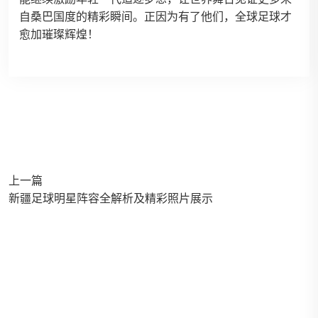
自桑巴国度的精彩瞬间。正因为有了他们，全球足球才
愈加璀璨辉煌！
上一篇
新疆足球明星阵容全解析及精彩照片展示