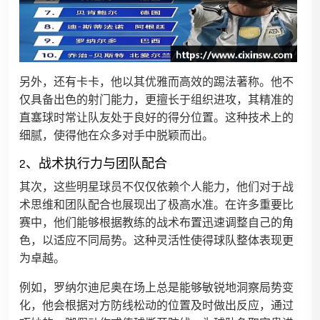
另外，还有卡卡，他以其优雅而高效的踢法著称。他不
仅具备出色的射门能力，更擅长于组织进攻，其精准的
直塞球时常让队友处于良好的得分位置。这种技术上的
细腻，使得他在众多对手中脱颖而出。
2、战术执行力与团队配合
其次，这些明星球员不仅仅依赖个人能力，他们对于战
术思维和团队配合也展现出了极高水准。在许多重要比
赛中，他们能够根据教练的战术布置迅速调整自己的角
色，以适应不同局势。这种灵活性使得球队整体表现更
为卓越。
例如，罗纳尔迪尼奥在场上总是能够敏锐地洞察局势变
化，他会根据对方防线松动的位置及时做出反应，通过