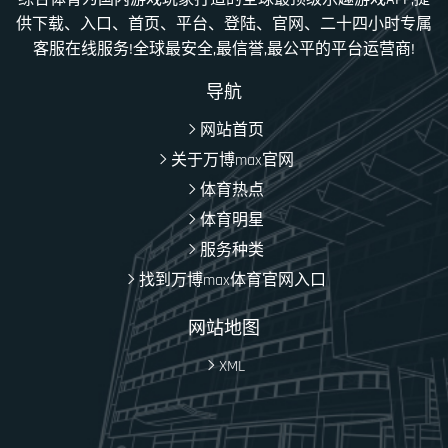
供下载、入口、首页、平台、登陆、官网、二十四小时专属
客服在线服务!全球最安全,最信誉,最公平的平台运营商!
导航
网站首页
关于万博max官网
体育热点
体育明星
服务种类
找到万博max体育官网入口
网站地图
XML