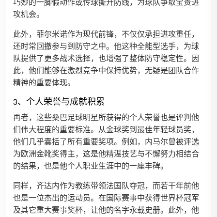
巧妙的一脚假动作或传球撕开防线，为球队争取宝贵进
攻机会。
此外，菲尔米诺作为现代前锋，不仅仅承担进攻重任，
还时常回撤参与到防守之中。他这种全能型选手，为球
队提供了更多战术选择，也增强了整体防守稳定性。因
此，他们能够在激烈竞争中保持优势，无疑是团队合作
精神的重要体现。
3、个人荣誉与成就积累
再者，这些桑巴足球明星所获得的个人荣誉也是评判他
们伟大程度的重要标准。从金球奖到最佳年轻球员奖，
他们几乎囊括了所有重要奖项。例如，内马尔曾被评选
为欧洲金靴奖得主，这是他精湛技艺与不懈努力相结合
的结果，也是他个人职业生涯中的一座丰碑。
同样，齐达内作为教练带领法国队夺冠，而若干年前他
也是一位杰出的运动员。在国际赛事中获得世界杯冠军
及其它重大赛事奖杯，让他的名字永载史册。此外，他