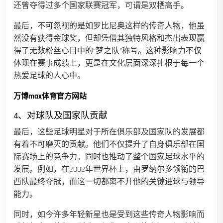
还曾夺得过多个国家联赛冠军，可谓是双栖高手。
最后，不可忽视的是如罗比尼奥这样的传奇人物，他虽
然没有获得金球奖，但却凭借其独特风格和杰出表现赢
得了无数粉丝心目中的“梦之队”称号。这种影响力不仅
体现在赛事成绩上，更是在文化层面深深扎根于每一个
热爱足球的人心中。
万博max体育官方网站
4、对球队及国家队贡献
最后，这些足球明星对于所在俱乐部及国家队的发展都
有着不可磨灭的贡献。他们不仅提升了自身俱乐部在国
际赛场上的竞争力，同时也推动了整个国家足球水平的
发展。例如，在2002年世界杯上，由罗纳尔多领衔的巴
西队最终夺冠，而这一切都离不开他的关键进球与领导
能力。
同时，如今许多年轻新星也是受到这些传奇人物影响而