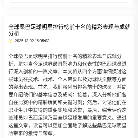
全球桑巴足球明星排行榜前十名的精彩表现与成就
分析
2025-12-02 15:35:03
全球桑巴足球明星排行榜前十名的精彩表现与成就分
析，是对当今足球界最具影响力和代表性的巴西球员进
行深入剖析的一篇文章。本文将从四个方面详细探讨这
些球员在技术、战术、个人荣誉以及对球队贡献等方面
的突出表现。首先，我们将列出排名前十的球员，并简
要介绍他们的基本信息及成就；接着，深入分析他们各
自在比赛中的精彩瞬间和关键时刻；然后，讨论他们在
职业生涯中获得的重要奖项和荣誉；最后，综合评价这
些球员对巴西足球乃至全球足球发展的重要意义。通过
这篇文章，读者可以更加全面地了解这些桑巴足球明星
所带来的激情与荣耀。