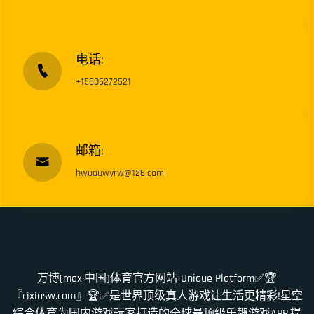
电话:
+15505272521
邮箱:
hwuouwyrw@126.com
万博(max·中国)体育官方网站-Unique Platform✅🏆
『cixinsw.com』🏆✅是世界顶级真人游戏让生活更精彩!星空
综合体育为国内游戏玩家打造的全球最顶级乐趣游戏APP,提