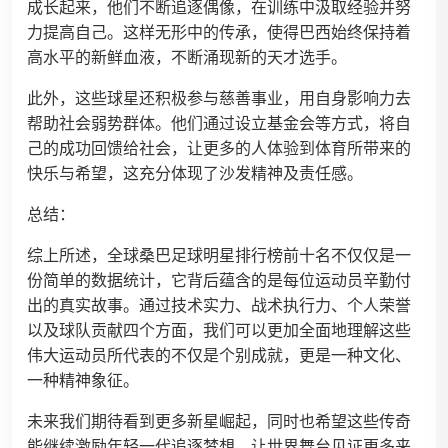
成长起来，他们不断追逐偶像，在训练中汲取经验并努
力提高自己。这样无形中的传承，使得巴西始终保持着
高水平的新鲜血液，不断涌现新的天才选手。
此外，这些球星还积极参与慈善事业，用自身影响力去
帮助社会弱势群体。他们通过设立基金会等方式，将自
己的成功回馈给社会，让更多的人体验到体育所带来的
快乐与希望，这充分体现了沙发精神及责任感。
总结：
综上所述，全球桑巴足球明星排行榜前十名不仅仅是一
份简单的数据统计，它背后蕴含的是每位运动员辛勤付
出的真实故事。通过技术实力、战术执行力、个人荣誉
以及球队贡献四个方面，我们可以更加全面地理解这些
伟大运动员所代表的不仅是个别成就，更是一种文化、
一种精神象征。
未来我们期待看到更多新星崛起，同时也希望这些传奇
能继续激励年轻一代追逐梦想，让世界舞台见证更多来