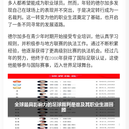
多人都希望能成为职业球员。然而，年轻的德尔加多发
现自己在球场上的表现并不突出，于是决定转行成为一
名裁判。这一转变为他的职业生涯奠定了基础，也开启
了一条不同寻常的发展道路。
德尔加多在青少年时期开始接受专业培训，他认真学习
规则，并积极参与地方联赛的执法工作。通过不断积累
经验，他逐渐获得了更高级别比赛的执法机会。经过几
年的努力，他终于在2000年获得了国际足联认证，这使
他能够参与国际赛事，迈入世界足球舞台。