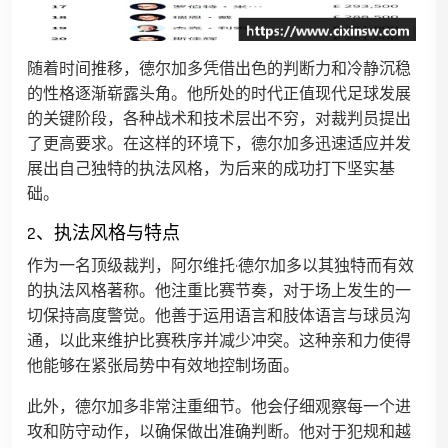
随着时间推移，德尔加多凭借出色的判断力和冷静沉稳
的性格逐渐崭露头角。他所处的时代正值现代足球发展
的关键阶段，各种战术和技术层出不穷，对裁判员提出
了更高要求。在这样的环境下，德尔加多迅速适应并发
展出自己独特的执法风格，为后来的成功打下坚实基
础。
2、执法风格与特点
作为一名顶级裁判，阿尔维托·德尔加多以其独特而有效
的执法风格著称。他注重比赛节奏，对于场上发生的一
切保持高度警觉。他善于运用语言和肢体语言与球员沟
通，以此来维护比赛秩序并减少冲突。这种亲和力使得
他能够在紧张局势中有效地控制场面。
此外，德尔加多非常注重细节。他会仔细观察每一个进
攻和防守动作，以确保做出准确判断。他对于犯规和越