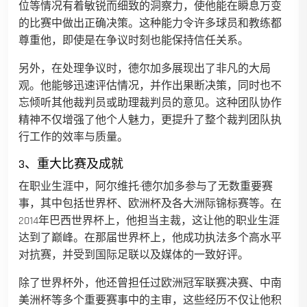
位等情况有着敏锐而细致的洞察力，使他能在瞬息万变
的比赛中做出正确决策。这种能力令许多球员和教练都
尊重他，即使是在争议时刻也能保持信任关系。
另外，在处理争议时，德尔加多展现出了非凡的大局
观。他能够迅速评估情况，并作出果断决策，同时也不
忘倾听其他裁判员或助理裁判员的意见。这种团队协作
精神不仅增强了他个人魅力，更提升了整个裁判团队执
行工作的效率与质量。
3、重大比赛及成就
在职业生涯中，阿尔维托·德尔加多参与了无数重要赛
事，其中包括世界杯、欧洲杯及各大洲际锦标赛等。在
2014年巴西世界杯上，他担当主裁，这让他的职业生涯
达到了巅峰。在那届世界杯上，他成功执法多个高水平
对抗赛，并受到国际足联以及媒体的一致好评。
除了世界杯外，他还曾担任过欧洲冠军联赛决赛、中南
美洲杯等多个重要赛事中的主审，这些经历不仅让他积