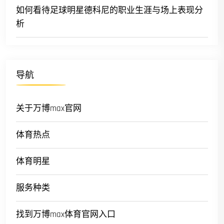
如何看待足球明星德科尼的职业生涯与场上表现分
析
导航
关于万博max官网
体育热点
体育明星
服务种类
找到万博max体育官网入口