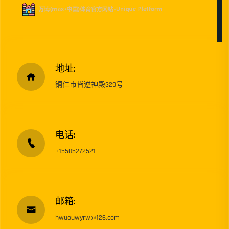
地址:
铜仁市皆逆神殿329号
电话:
+15505272521
邮箱:
hwuouwyrw@126.com