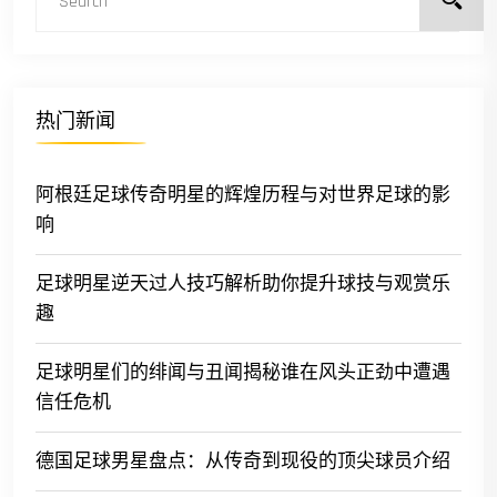
热门新闻
阿根廷足球传奇明星的辉煌历程与对世界足球的影
响
足球明星逆天过人技巧解析助你提升球技与观赏乐
趣
足球明星们的绯闻与丑闻揭秘谁在风头正劲中遭遇
信任危机
德国足球男星盘点：从传奇到现役的顶尖球员介绍