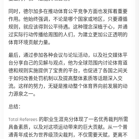
同时，德尔加多在推动体育公平竞争方面也发挥着重要
作用。他始终强调，不论是哪个国家或地区，只要遵循
规则，就应该得到公平待遇。这种理念深植于心，并通
过实际行动传播给周围的人们，为建立更加公正透明的
体育环境贡献力量。
最后，通过参加各种会议与论坛活动，以及社交媒体平
台分享自己的见解与观点，他为全球范围内讨论体育道
德和规则实施提供了宝贵的平台，也促进了各国之间关
于如何改善处罚机制以及提高整体素质等话题深入交
流。这样的努力，无疑是推动整个体育界向前发展的动
力源泉之一。
总结：
Total Referees 的职业生涯充分体现了一名优秀裁判所需
具备素质，以及对这项运动带来的巨大贡献。从一个普
通青年成长为世界级顶尖裁判，不仅需要天赋，更离不