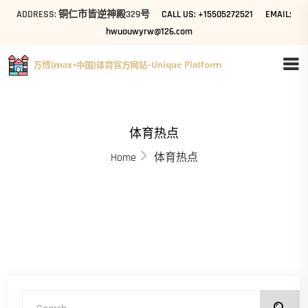
ADDRESS: 铜仁市皆逆神殿329号
CALL US: +15505272521
EMAIL:
hwuouwyrw@126.com
体育热点
Home
体育热点