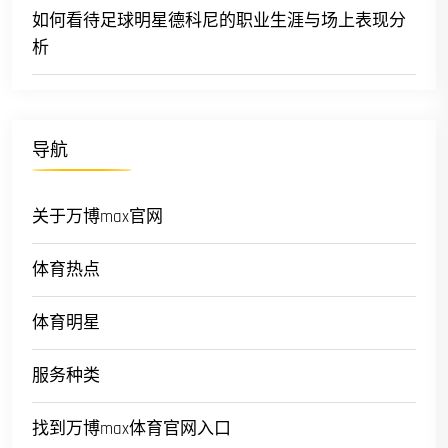
如何看待足球明星德科尼的职业生涯与场上表现分
析
导航
关于万博max官网
体育热点
体育明星
服务种类
找到万博max体育官网入口