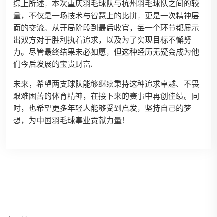
综上所述，本次重庆羽毛球队与杭州羽毛球队之间的较
量，不仅是一场技术与智慧上的比拼，更是一次精神层
面的交流。从开局阶段到最后收官，每一个环节都展示
出双方对于胜利执着追求，以及为了实现目标不懈努
力。尽管最终结果未必如愿，但这种经历无疑会成为他
们今后发展的宝贵财富.
未来，希望两支球队能够继续秉持这种追求卓越、不畏
艰难困苦的体育精神，在接下来的赛事中再创佳绩。同
时，也希望更多年轻人能够受到启发，坚持自己的梦
想，为中国羽毛球事业贡献力量！