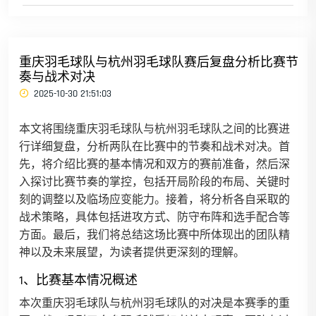
重庆羽毛球队与杭州羽毛球队赛后复盘分析比赛节
奏与战术对决
2025-10-30 21:51:03
本文将围绕重庆羽毛球队与杭州羽毛球队之间的比赛进
行详细复盘，分析两队在比赛中的节奏和战术对决。首
先，将介绍比赛的基本情况和双方的赛前准备，然后深
入探讨比赛节奏的掌控，包括开局阶段的布局、关键时
刻的调整以及临场应变能力。接着，将分析各自采取的
战术策略，具体包括进攻方式、防守布阵和选手配合等
方面。最后，我们将总结这场比赛中所体现出的团队精
神以及未来展望，为读者提供更深刻的理解。
1、比赛基本情况概述
本次重庆羽毛球队与杭州羽毛球队的对决是本赛季的重