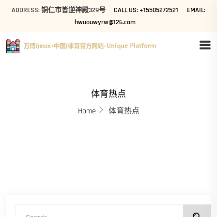
ADDRESS: 铜仁市皆逆神殿329号
CALL US: +15505272521
EMAIL:
hwuouwyrw@126.com
体育热点
Home
体育热点