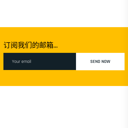
订阅我们的邮箱...
SEND NOW