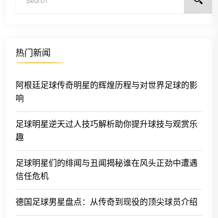
热门新闻
阿根廷足球传奇明星的辉煌历程与对世界足球的影
响
足球明星逆天过人技巧解析助你提升球技与观赏乐
趣
足球明星们的绯闻与丑闻揭秘谁在风头正劲中遭遇
信任危机
德国足球男星盘点：从传奇到现役的顶尖球员介绍