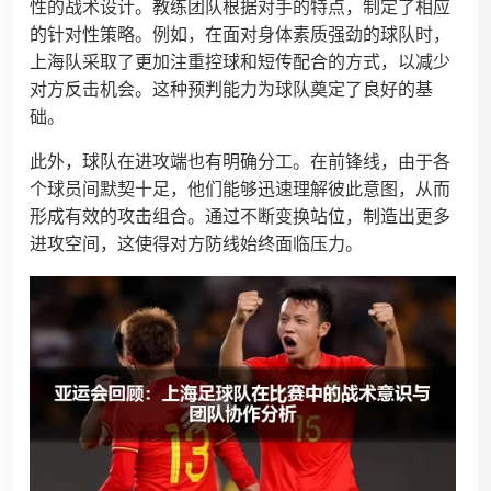
性的战术设计。教练团队根据对手的特点，制定了相应
的针对性策略。例如，在面对身体素质强劲的球队时，
上海队采取了更加注重控球和短传配合的方式，以减少
对方反击机会。这种预判能力为球队奠定了良好的基
础。
此外，球队在进攻端也有明确分工。在前锋线，由于各
个球员间默契十足，他们能够迅速理解彼此意图，从而
形成有效的攻击组合。通过不断变换站位，制造出更多
进攻空间，这使得对方防线始终面临压力。