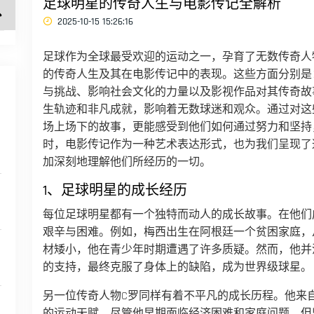
足球明星的传奇人生与电影传记全解析
2025-10-15 15:26:16
足球作为全球最受欢迎的运动之一，孕育了无数传奇人
的传奇人生及其在电影传记中的表现。这些方面分别是
与挑战、影响社会文化的力量以及影视作品对其传奇故
生轨迹和非凡成就，影响着无数球迷和观众。通过对这
场上场下的故事，更能感受到他们如何通过努力和坚持
时，电影传记作为一种艺术表达形式，也为我们呈现了
加深刻地理解他们所经历的一切。
1、足球明星的成长经历
每位足球明星都有一个独特而动人的成长故事。在他们
艰辛与困难。例如，梅西出生在阿根廷一个贫困家庭，
材矮小，他在青少年时期遭遇了许多质疑。然而，他并
的支持，最终克服了身体上的缺陷，成为世界级球星。
另一位传奇人物C罗同样有着不平凡的成长历程。他来
的运动天赋。尽管他早期面临经济困难和家庭问题，但