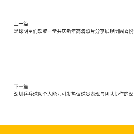
上一篇
足球明星们欢聚一堂共庆新年高清照片分享展现团圆喜悦
下一篇
深圳乒乓球队个人能力引发热议球员表现与团队协作的深