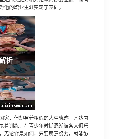
为他的职业生涯奠定了基础。
国家，但却有着相似的人生轨迹。齐达内
执着训练，在青少年时期逐渐被各大俱乐
，无论背景如何，只要愿意努力，就能够