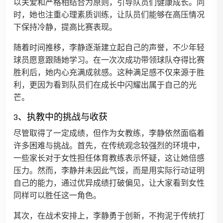
以关爱和严格相结合为原则，引导队员们健康成长。同
时，她也注重心理素质训练，让队员们能够在高压情况
下保持冷静，提高比赛表现。
随着时间推移，李静逐渐建立起自己的声誉，不少年轻
球员愿意跟随她学习。在一次次成功带领球队夺得比赛
胜利后，她内心充满成就感。这种满足感不仅来源于胜
利，更因为看到队员们在成长中闪耀出属于自己的光
芒。
3、执教中的挑战与收获
尽管取得了一定成绩，但作为女教练，李静依然面临着
许多困难与挑战。首先，在传统观念较强烈的环境中，
一些家长对于女性担任体育教练表示怀疑，这让她倍感
压力。然而，李静并未因此气馁，而是用实际行动证明
自己的能力，通过优异成绩打破偏见，让大家看到女性
同样可以胜任这一角色。
其次，在战术安排上，李静勇于创新，不拘泥于传统打