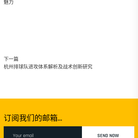
魅力
下一篇
杭州排球队进攻体系解析及战术创新研究
订阅我们的邮箱...
SEND NOW