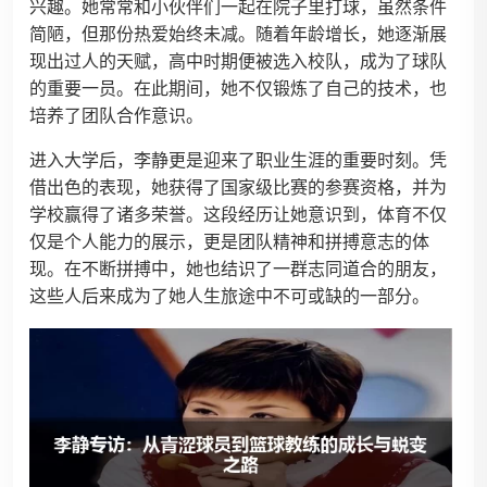
兴趣。她常常和小伙伴们一起在院子里打球，虽然条件
简陋，但那份热爱始终未减。随着年龄增长，她逐渐展
现出过人的天赋，高中时期便被选入校队，成为了球队
的重要一员。在此期间，她不仅锻炼了自己的技术，也
培养了团队合作意识。
进入大学后，李静更是迎来了职业生涯的重要时刻。凭
借出色的表现，她获得了国家级比赛的参赛资格，并为
学校赢得了诸多荣誉。这段经历让她意识到，体育不仅
仅是个人能力的展示，更是团队精神和拼搏意志的体
现。在不断拼搏中，她也结识了一群志同道合的朋友，
这些人后来成为了她人生旅途中不可或缺的一部分。