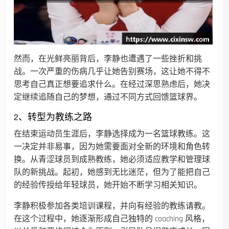
然而，在光鲜亮丽背后，李静也遭遇了一些挫折和挑
战。一次严重的伤病几乎让她告别赛场，这让她不得不
思考自己真正想要追求什么。在经过深思熟虑后，她决
定继续追随自己的梦想，通过不同方式回馈篮球界。
2、转型为教练之路
在结束运动员生涯后，李静选择成为一名篮球教练。这
一决定并非易事，因为她需要面对全新的环境和角色转
换。从青涩球员到成熟教练，她必须适应教学和管理球
队的新挑战。起初，她感到无比迷茫，但为了能把自己
的经验传授给年轻球员，她开始不断学习相关知识。
李静积极参加各类培训课程，并向有经验的教练请教。
在这个过程中，她逐渐形成自己独特的 coaching 风格，