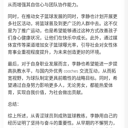
从而增强其自信心与团队协作能力。
同时，在推动女子篮球发展的同时，李静也计划开展更
多社区活动，将篮球普及到更广泛的人群中去。这不仅
是为了推广运动，也是希望能够通过这种方式改善孩子
们身心健康状况，让他们在快乐中成长。此外，通过媒
体宣传等渠道增加女子篮球曝光率，引导社会对女性体
育事业重视程度提升，为未来创造更好的环境。
最后，对于自身职业发展而言，李静也希望能进一步提
高执教水平，与国内外优秀 coaches 交流互动，从而拓
宽视野，为球队制定更具前瞻性的战略目标。同时，希
望通过自身努力影响更多人，无论男女，都能热爱体
育，实现自我价值，为社会做出贡献。
总结：
综上所述，从青涩球员到成熟篮球教练，李静用自己的
经历证明了坚持与奋斗的重要性。从早期的不懈努力，