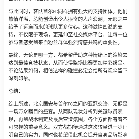
与此同时，客队首尔FC同样拥有强大的支持团体。他们
热情洋溢，总能创造出令人振奋的人声浪潮，无形之中
给予了远道而来的球队更多信心。这种激情四溢的支
持，不仅限于现场，更延伸至社交媒体平台，让每一位
参与者感受到来自粉丝群体强烈情感共鸣的重要性。
最终，无论是哪一方，都希望借助这种情绪上的渲染去
达到最佳竞技状态，从而使得整场比赛更加精彩纷呈。
不论结果如何，相信这样的碰撞必定会给所有观众留下
深刻印象。
总结：
综上所述，北京国安与首尔FC之间的亚冠交锋，无疑是
一场万众瞩目的盛宴。从两队现状分析到关键球员表
现，再到战术制定及最后营造氛围，各个方面都有着不
可忽视的重要意义。双方都期待通过这次较量进一步证
明自己的实力，同时也希望借此机会提升自身品牌影响