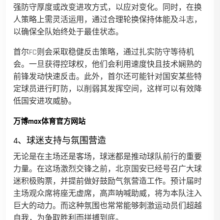
强防守厚度或改变进攻方式，以应对变化。同时，在换
人策略上需灵活运用，通过合理轮换保持体能及斗志，
以确保全队始终处于最佳状态。
首尔FC则会采取稳健反击策略，通过扎实防守等待机
会。一旦获得控球权，他们会利用速度快且技术娴熟的
前锋发动快速反击。此外，首尔还可能针对国安某些特
定球员进行盯防，以削弱其发挥空间，这样可以有效降
低国安进攻威胁。
万博max体育官方网站
4、球迷支持与氛围营造
无论是在主场还是客场，球迷都是推动球队前行的重要
力量。在这场激烈交锋之前，北京国安已经号召广大球
迷积极购票，并提前做好鼓励气氛营造工作。预计届时
主场观众席将座无虚席，高声呐喊助威，将为本队注入
巨大的动力。而这种氛围也常常能够刺激运动员们超越
自我，为争取胜利而拼搏到底。