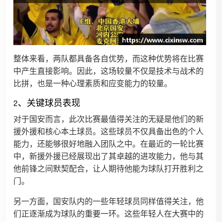
整体来看，两队都具备各自优势，而这种优势将在比赛
中产生直接影响。因此，这场较量不仅是技术与战术的
比拼，也是一种心理素质和应变能力的较量。
2、关键球员表现
对于国安而言，此次比赛最值得关注的无疑是他们的新
援外援和核心本土球员。这些球员不仅具备出色的个人
能力，还能够很好地融入团队之中。在最近的一轮比赛
中，新援外援已经展现出了其卓越的进攻能力，他与其
他前锋之间默契配合，让人期待他能为球队打开胜利之
门。
另一方面，国安队内的一些年轻球员同样值得关注，他
们正逐渐成为球队的重要一环。这些年轻人在大赛中的