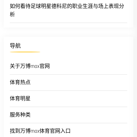
如何看待足球明星德科尼的职业生涯与场上表现分
析
导航
关于万博max官网
体育热点
体育明星
服务种类
找到万博max体育官网入口