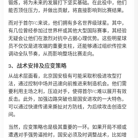
锻炼，将为未来的发展打下坚实基础。在此役中，他们
能否顶住压力，并做出贡献，将直接影响到比赛结果。
而对于首尔FC来说，他们拥有多名世界级球星。其中，
有几位曾经参加过世界杯或其他大型国际赛事，其经验
无疑会让他们在激烈对抗中占据心理优势。这些明星球
员不仅仅是进攻端的重要支柱，还能够通过组织传控来
调动全队节奏，从而影响整场比赛走向。
3、战术安排及应变策略
从战术层面看，北京国安极有可能采取积极进攻型打
法，通过控制中场并迅速向前推进来制造机会。他们需
要利用主场之利，压迫对手，使得首尔FC难以展开有效
反击。此外，加强边路突破也是国安进攻的一大特色，
可以通过快速传递来撕扯对方防线，为后续攻击创造空
间。
当然，应变策略也是极其重要的一环。如果开局不顺或
遭遇对手强势逼抢时，国安必须及时调整战术，比如增