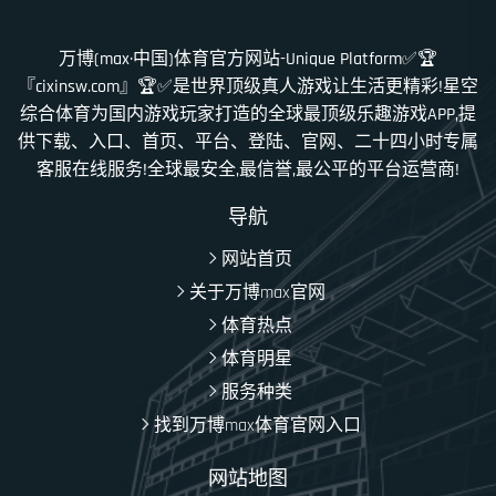
万博(max·中国)体育官方网站-Unique Platform✅🏆
『cixinsw.com』🏆✅是世界顶级真人游戏让生活更精彩!星空
综合体育为国内游戏玩家打造的全球最顶级乐趣游戏APP,提
供下载、入口、首页、平台、登陆、官网、二十四小时专属
客服在线服务!全球最安全,最信誉,最公平的平台运营商!
导航
网站首页
关于万博max官网
体育热点
体育明星
服务种类
找到万博max体育官网入口
网站地图