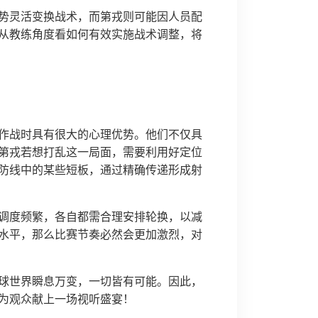
势灵活变换战术，而第戎则可能因人员配
从教练角度看如何有效实施战术调整，将
作战时具有很大的心理优势。他们不仅具
第戎若想打乱这一局面，需要利用好定位
防线中的某些短板，通过精确传递形成射
调度频繁，各自都需合理安排轮换，以减
水平，那么比赛节奏必然会更加激烈，对
球世界瞬息万变，一切皆有可能。因此，
为观众献上一场视听盛宴！