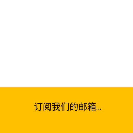
订阅我们的邮箱...