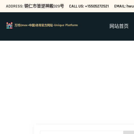
ADDRESS: 铜仁市皆逆神殿329号
CALL US: +15505272521
EMAIL: hw
网站首页