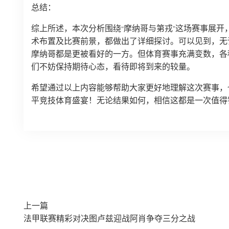
总结：
综上所述，本次分析围绕“摩纳哥与第戎”这场赛事展
术布置及比赛前景，都做出了详细探讨。可以见到，无
摩纳哥都是更被看好的一方。但体育赛事充满变数，各
们不妨保持期待心态，看待即将到来的较量。
希望通过以上内容能够帮助大家更好地理解这次赛事，
平竞技体育盛宴！无论结果如何，相信这都是一次值得
上一篇
法甲联赛精彩对决图卢兹迎战阿肖争夺三分之战