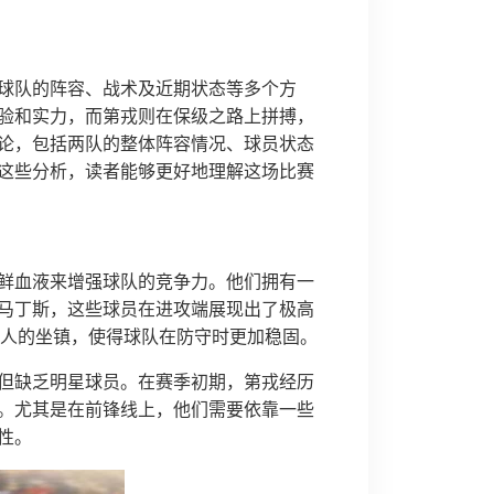
球队的阵容、战术及近期状态等多个方
验和实力，而第戎则在保级之路上拼搏，
论，包括两队的整体阵容情况、球员状态
这些分析，读者能够更好地理解这场比赛
鲜血液来增强球队的竞争力。他们拥有一
马丁斯，这些球员在进攻端展现出了极高
等人的坐镇，使得球队在防守时更加稳固。
但缺乏明星球员。在赛季初期，第戎经历
。尤其是在前锋线上，他们需要依靠一些
性。