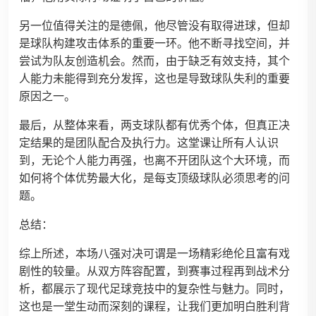
另一位值得关注的是德佩，他尽管没有取得进球，但却
是球队构建攻击体系的重要一环。他不断寻找空间，并
尝试为队友创造机会。然而，由于缺乏有效支持，其个
人能力未能得到充分发挥，这也是导致球队失利的重要
原因之一。
最后，从整体来看，两支球队都有优秀个体，但真正决
定结果的是团队配合及执行力。这堂课让所有人认识
到，无论个人能力再强，也离不开团队这个大环境，而
如何将个体优势最大化，是每支顶级球队必须思考的问
题。
总结：
综上所述，本场八强对决可谓是一场精彩绝伦且富有戏
剧性的较量。从双方阵容配置，到赛事过程再到战术分
析，都展示了现代足球竞技中的复杂性与魅力。同时，
这也是一堂生动而深刻的课程，让我们更加明白胜利背