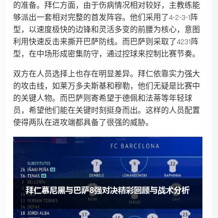
的准备。拜仁方面，由于伤病情况相对较好，主教练能
够派出一套相对完整的首发阵容。他们采用了4-2-3-1阵
型，以速度极快的边锋和灵活多变的前腰为核心，意图
利用快速反击来撕开巴萨防线。而巴萨则采取了4231阵
型，在中场形成密集防守，通过控球来控制比赛节奏。
双方在人员选择上也存在明显差异。拜仁依靠实力强大
的攻击线，如莱万多夫斯基和穆勒，他们无疑是比赛中
的关键人物。而巴萨则寄希望于德佩和法蒂等年轻球
员，希望他们能在关键时刻挺身而出。这样的人员配置
使得两队在进攻端都具备了很强的威胁。