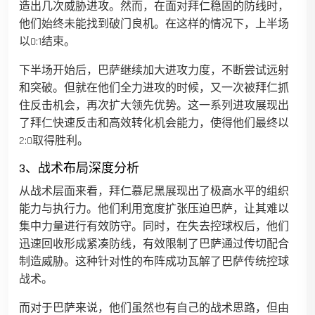
造出几次威胁进攻。然而，在面对拜仁稳固的防线时，
他们始终未能找到破门良机。在这样的情况下，上半场
以0:1结束。
下半场开始后，巴萨继续加大进攻力度，不断尝试远射
和突破。但就在他们全力进攻的时候，又一次被拜仁抓
住反击机会，再次扩大领先优势。这一系列进攻展现出
了拜仁快速反击和高效转化机会能力，使得他们最终以
2:0取得胜利。
3、战术布局深度分析
从战术层面来看，拜仁慕尼黑展现出了极高水平的组织
能力与执行力。他们利用宽度扩张压迫巴萨，让其难以
集中力量进行有效防守。同时，在失去控球权后，他们
迅速回收形成紧凑防线，有效限制了巴萨通过传切配合
制造威胁。这种针对性的布阵成功瓦解了巴萨传统控球
战术。
而对于巴萨来说，他们虽然也有自己的战术思路，但由