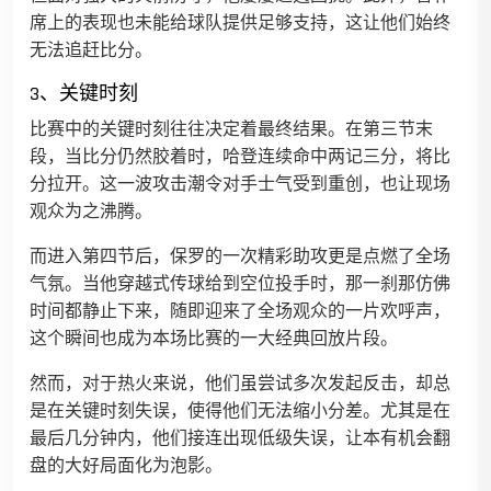
席上的表现也未能给球队提供足够支持，这让他们始终
无法追赶比分。
3、关键时刻
比赛中的关键时刻往往决定着最终结果。在第三节末
段，当比分仍然胶着时，哈登连续命中两记三分，将比
分拉开。这一波攻击潮令对手士气受到重创，也让现场
观众为之沸腾。
而进入第四节后，保罗的一次精彩助攻更是点燃了全场
气氛。当他穿越式传球给到空位投手时，那一刹那仿佛
时间都静止下来，随即迎来了全场观众的一片欢呼声，
这个瞬间也成为本场比赛的一大经典回放片段。
然而，对于热火来说，他们虽尝试多次发起反击，却总
是在关键时刻失误，使得他们无法缩小分差。尤其是在
最后几分钟内，他们接连出现低级失误，让本有机会翻
盘的大好局面化为泡影。