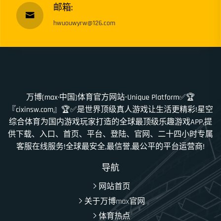
邮箱:
hwuouwyrw@126.com
万博(max·中国)体育官方网站-Unique Platform✅🏆
『cixinsw.com』🏆✅是世界顶级真人游戏让生活更精彩!星空
综合体育为国内游戏玩家打造的全球最顶级乐趣游戏APP,提
供下载、入口、首页、平台、登陆、官网、二十四小时专属
客服在线服务!全球最安全,最信誉,最公平的平台运营商!
导航
网站首页
关于万博max官网
体育热点