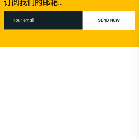
订阅我们的邮箱...
SEND NOW