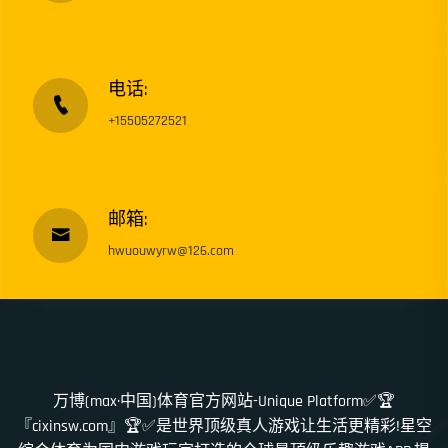
电话:
+15505272521
邮箱:
hwuouwyrw@126.com
万博(max·中国)体育官方网站-Unique Platform✅🏆
『cixinsw.com』🏆✅是世界顶级真人游戏让生活更精彩!星空