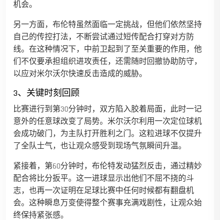
机会。
另一方面，布伦特虽然面临一定挑战，但他们依然坚持
自己的传控打法，不断尝试通过短传配合打穿对方防
线。在这种情况下，中前卫起到了至关重要的作用，他
们不仅要承担组织进攻责任，还需随时回撤协助防守，
以应对米尔沃尔快速反击造成的威胁。
3、关键时刻回顾
比赛进行到第30分钟时，双方陷入胶着局面，此时一记
意外的任意球改变了局势。米尔沃尔利用一次定位球机
会成功破门，为主队打开胜利之门。这粒进球不仅提升
了全队士气，也让观众感受到现场气氛瞬间升温。
紧接着，第60分钟时，布伦特发动猛烈反击，通过精妙
配合将比分扳平。这一进球显示出他们不屈不挠的斗
志，也再一次证明在足球比赛中任何时候都有翻盘机
会。这种瞬息万变使得整个赛事充满戏剧性，让观众始
终保持紧张感。