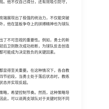
局。他不仅自己得分，还有效吸引防守，
攻端展现出了极强的统治力，不仅能突破
外，他在篮板争夺上的拼搏精神也为球队
出了不可忽视的重要性。例如，勇士的新
轻后卫则数次成功抢断，为球队反击创造
都可能成为决定胜负的关键因素。
都显得至关重要。在这种情况下，各自教
四节初段，当勇士处于落后状态时，教练
状态并实现反超。
策略，希望控制节奏。然而，这种策略导
因此，可以说两支球队对于关键时刻不同