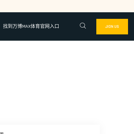
找到万博MAX体育官网入口
JION US