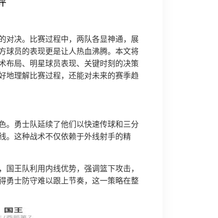
评
的对决。比赛过程中，两队各显神通，展
方球员的表现更是让人热血沸腾。本文将
术布局、明星球员表现、关键时刻的决策
好地理解比赛过程，还能对未来的赛季趋
色。勇士队延续了他们以快速传球和三分
线。这种战术不仅依赖于外线射手的精
，国王队利用内线优势，强调篮下攻击，
得勇士防守难以跟上节奏，这一策略在整