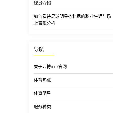
球员介绍
如何看待足球明星德科尼的职业生涯与场
上表现分析
导航
关于万博max官网
体育热点
体育明星
服务种类