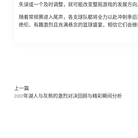
失误或一个及时调整，就可能改变整局游戏的发展方向
随着常规赛进入尾声，各支球队都将全力以赴冲刺季后
绝伦、有趣激烈且充满悬念的篮球盛宴，相信它们会继
上一篇
2007年湖人与灰熊的激烈对决回顾与精彩瞬间分析