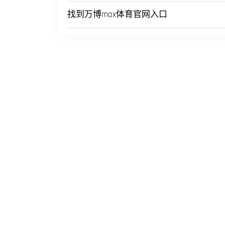
找到万博max体育官网入口