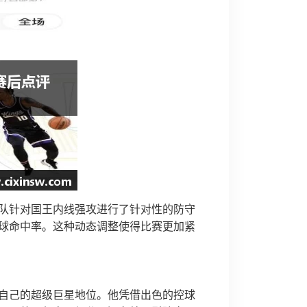
队针对国王内线强攻进行了针对性的防守
球命中率。这种动态调整使得比赛更加紧
自己的超级巨星地位。他凭借出色的控球