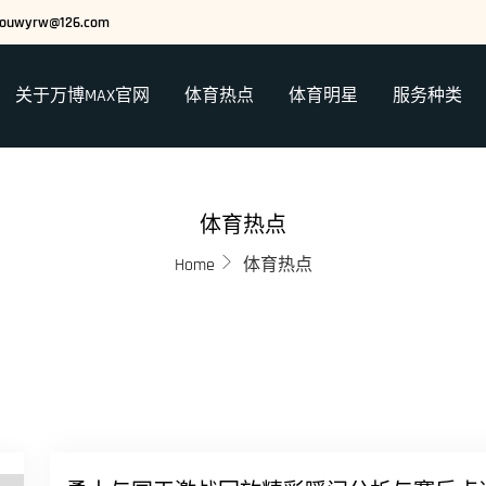
uouwyrw@126.com
关于万博MAX官网
体育热点
体育明星
服务种类
体育热点
Home
体育热点