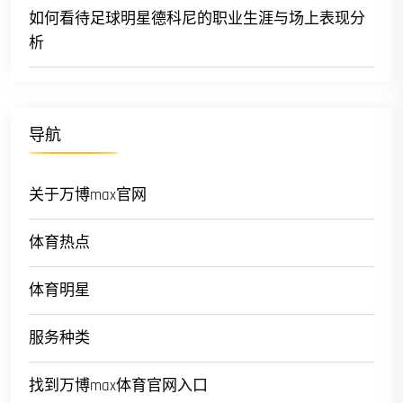
如何看待足球明星德科尼的职业生涯与场上表现分
析
导航
关于万博max官网
体育热点
体育明星
服务种类
找到万博max体育官网入口