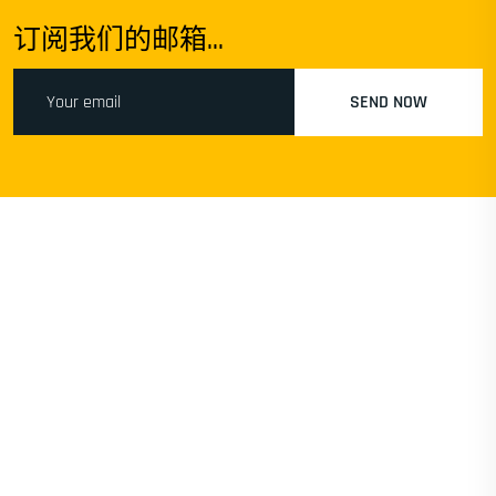
订阅我们的邮箱...
SEND NOW