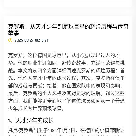
克罗斯：从天才少年到足球巨星的辉煌历程与传奇
故事
2025-08-27 06:15:21
克罗斯，这位德国足球巨星，从小便展现出过人的才
华。他的职业生涯如同一部传奇故事，充满了荣耀与挑
战。本文将从四个方面详细阐述克罗斯的辉煌历程：首
先，他作为天才少年的成长过程；其次，克罗斯在俱乐
部的成就与贡献；接着，他在国家队中的表现和影响；
最后，克罗斯的个人风格及其对足球的理解。通过这些
方面，我们能够更全面地了解这位球员如何从一个普通
少年成长为世界顶级球星。
1、天才少年的成长
托尼·克罗斯出生于1989年1月4日，在德国的小镇弗赖堡