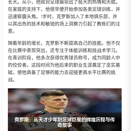
长大。从小，他就对足球展现出了极大的热情和天赋。
在家庭的支持下，他很早便开始参加各类足球训练，并
迅速崭露头角。7岁时，克罗斯加入了本地俱乐部，并
以其出色的技术和敏锐的场上洞察力引起了教练们的注
意。
随着年龄的增长，克罗斯不断提高自己的技能。他不仅
在比赛中表现突出，还专注于体能训练和技战术学习。
在青训阶段，他多次获得优秀球员称号，成为同龄人中
的佼佼者。这段时间为他后来的职业生涯奠定了坚实基
础，使他具备了足够的能力去迎接更高水平比赛的挑
战。