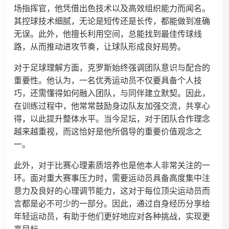
场指挥官，他凭借出色技术以及高效组织能力而闻名。
其控球技术细腻，无论是短传还是长传，都能做到准确
无误。此外，他擅长利用空间，总能找到最佳传球线
路，从而推动进攻节奏，让球队形成良好局势。
对于足球理解方面，克罗斯始终强调团队意识与配合的
重要性。他认为，一名优秀运动员不仅要具备个人技
巧，还需懂得如何融入团队，与同伴建立默契。因此，
在训练过程中，他常常鼓励身边队友加强交流，共享心
得，以此提升整体水平。当今足坛，对于团队合作理念
越来越重视，而这恰好是他所倡导的重要价值观念之
一。
此外，对于比赛心理素质培养也是他本人非常关注的一
环。面对重大赛事压力时，需要运动员具备高度集中注
意力及良好的心理调节能力，这对于每位顶尖运动员而
言都是必不可少的一部分。因此，通过自身经历分享给
年轻运动员，有助于他们更好地应对各种挑战，实现更