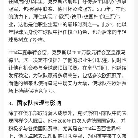
在随后的几年里，克罗斯帮助拜仁夺得多个国内外赛事
冠军，包括德甲联赛、德国杯及欧冠等。2013年，在他
的助力下，拜仁实现了“欧冠+德甲+德国杯”的三冠伟
业，这也是他职业生涯中的巅峰时刻之一。此外，他以
年轻球员身份在球队中担任核心角色，也为后来的年轻
球员树立了榜样。
2014年夏季转会窗，克罗斯以2500万欧元转会至皇家马
德里。这一决定不仅提升了他的职业生涯轨迹，同时也
让他有机会参与全球最顶级联赛。在皇马期间，他继续
发挥稳定，为球队赢得多项荣誉，包括多次欧冠冠军。
而他的到来也使得皇马中场实力大增，使球队在欧洲赛
场上持续保持竞争力。
3、国家队表现与影响
除了在俱乐部取得骄人成绩外，克罗斯在国家队中的表
现同样令人瞩目。他于2010年首次入选德国国家队，并
积极参与各类国际赛事。尤其是在2014年巴西世界杯
上，他以卓越表现帮助德国队夺冠，为国家带来了久违