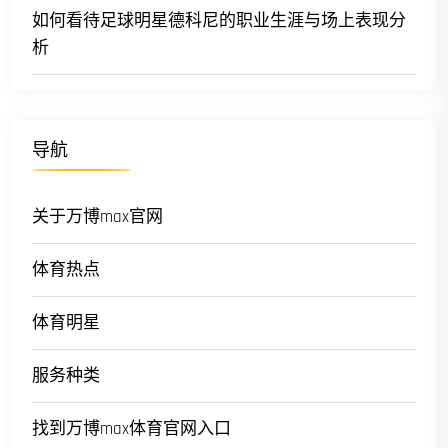
如何看待足球明星德科尼的职业生涯与场上表现分
析
导航
关于万博max官网
体育热点
体育明星
服务种类
找到万博max体育官网入口