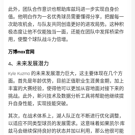
此外，团队合作意识也帮助库兹玛进一步实现自身价
值。他明白作为一名优秀球员需要懂得分享，把握每一
次助攻机会，与队友共同创造更好的进攻局势。这种积
极态度让他不仅能独当一面，还能在团队中发挥桥梁作
用，使整个球队战斗力倍增。
万博max官网
4、未来发展潜力
Kyle Kuzma 的未来发展潜力巨大，这主要体现在几个方
面。首先是年龄优势，目前正值职业生涯黄金期，加上
丰富的大赛经验，使得他可以更加从容地面对接下来的
挑战。此外，新兴技术及数据分析工具将帮助他继续提
升自身性能，实现技能突破。
其次，在战术体系上，湖人队正在不断进行优化调整，
以适应不同类型球员的发展需求。这意味着如果凯尔·库
兹马会继续保持良好的状态并加以利用，那么他很可能