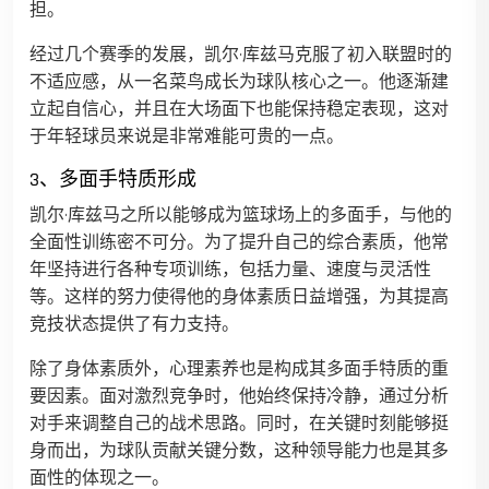
担。
经过几个赛季的发展，凯尔·库兹马克服了初入联盟时的
不适应感，从一名菜鸟成长为球队核心之一。他逐渐建
立起自信心，并且在大场面下也能保持稳定表现，这对
于年轻球员来说是非常难能可贵的一点。
3、多面手特质形成
凯尔·库兹马之所以能够成为篮球场上的多面手，与他的
全面性训练密不可分。为了提升自己的综合素质，他常
年坚持进行各种专项训练，包括力量、速度与灵活性
等。这样的努力使得他的身体素质日益增强，为其提高
竞技状态提供了有力支持。
除了身体素质外，心理素养也是构成其多面手特质的重
要因素。面对激烈竞争时，他始终保持冷静，通过分析
对手来调整自己的战术思路。同时，在关键时刻能够挺
身而出，为球队贡献关键分数，这种领导能力也是其多
面性的体现之一。