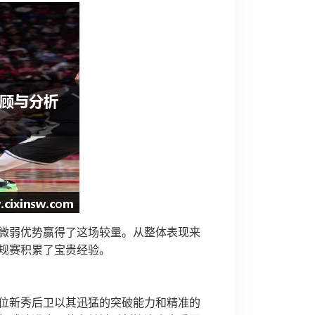
微弱优势赢得了这场较量。从整体表现来
规赛积累了宝贵经验。
位新秀后卫以其迅猛的突破能力和精准的