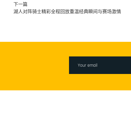
下一篇
湖人对阵骑士精彩全程回放重温经典瞬间与赛场激情