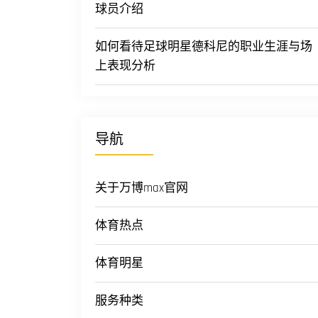
球员介绍
如何看待足球明星德科尼的职业生涯与场
上表现分析
导航
关于万博max官网
体育热点
体育明星
服务种类