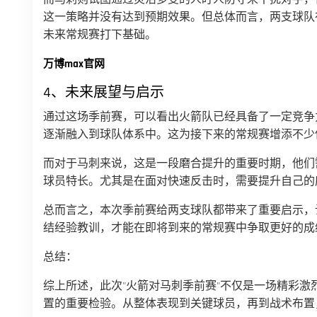
这一策略并没有达到预期效果。但总体而言，两支球队
未来常规赛打下基础。
万博max官网
4、未来展望与启示
通过这场季前赛，可以看出火箭队已经具备了一定竞争
逐渐融入到球队体系中。这为接下来的常规赛增添不少
而对于马刺来说，这是一段磨合提升的重要时期，他们
球员特长。尤其是在面对快速反击时，需要提升自己的
总而言之，本次季前赛给两支球队都带来了重要启示，
结经验教训，才能在即将到来的常规赛中争取更好的成
总结：
综上所述，此次"火箭对马刺季前赛"不仅是一场精彩
置的重要检验。从整体表现到关键球员，再到战术布置