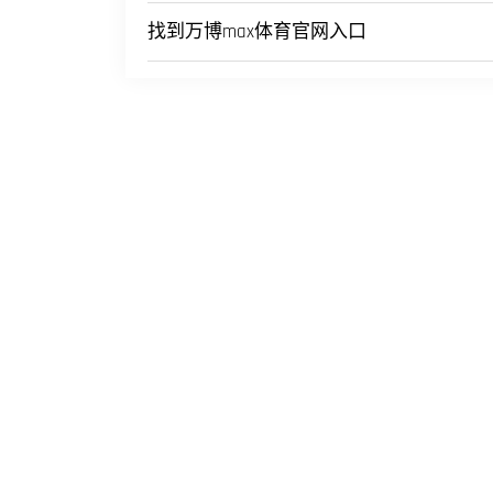
找到万博max体育官网入口