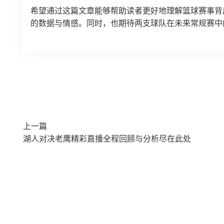
希望通过这篇文章能够帮助读者更好地理解篮球赛事背
的数据与情感。同时，也期待两支球队在未来常规赛中
上一篇
湖人对决老鹰精彩直播全程回顾与分析尽在此处