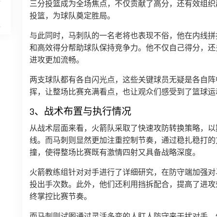
三分投篮成为全场焦点，不仅贡献了高分，还有效组织
投篮，为球队奠定胜局。
与此同时，马刺队的一名老将也表现不俗，他在内线拼
和高效得分帮助球队保持竞争力。他不仅自己得分，还多次传
进攻更加流畅。
两支球队都有各自闪光点，这些关键球员无疑是各自阵
挥，让整场比赛充满看点，也让观众们感受到了篮球运
3、战术布置与执行情况
从战术层面来看，火箭队采取了快速攻防转换策略，以
线。而马刺则显然更加注重控制节奏，通过稳扎稳打的
撞，使得整场比赛既有激情四射又具备战略深度。
火箭教练组针对对手进行了详细研究，在防守端加强对
投出手次数。此外，他们还利用挡拆配合，提高了进攻
终掌控比赛节奏。
而马刺则试图通过灵活多变的人盯人防守来干扰对手，