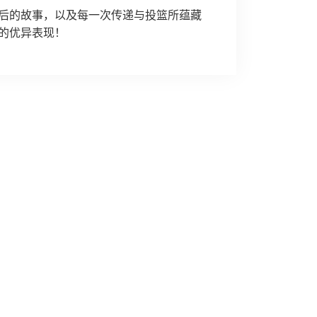
后的故事，以及每一次传递与投篮所蕴藏
的优异表现！