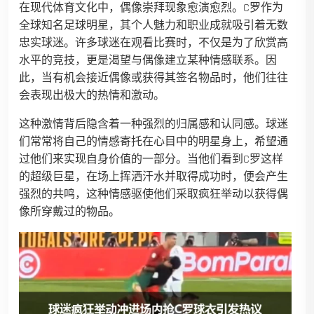
在现代体育文化中，偶像崇拜现象愈演愈烈。C罗作为
全球知名足球明星，其个人魅力和职业成就吸引着无数
忠实球迷。许多球迷在观看比赛时，不仅是为了欣赏高
水平的竞技，更是渴望与偶像建立某种情感联系。因
此，当有机会接近偶像或获得其签名物品时，他们往往
会表现出极大的热情和激动。
这种激情背后隐含着一种强烈的归属感和认同感。球迷
们常常将自己的情感寄托在心目中的明星身上，希望通
过他们来实现自身价值的一部分。当他们看到C罗这样
的超级巨星，在场上挥洒汗水并取得成功时，便会产生
强烈的共鸣，这种情感驱使他们采取疯狂举动以获得偶
像所穿戴过的物品。