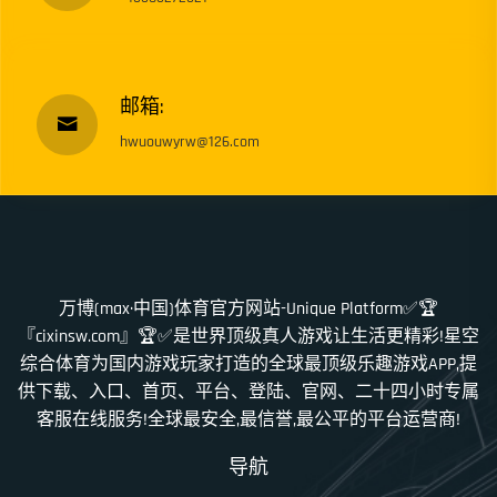
邮箱:
hwuouwyrw@126.com
万博(max·中国)体育官方网站-Unique Platform✅🏆
『cixinsw.com』🏆✅是世界顶级真人游戏让生活更精彩!星空
综合体育为国内游戏玩家打造的全球最顶级乐趣游戏APP,提
供下载、入口、首页、平台、登陆、官网、二十四小时专属
客服在线服务!全球最安全,最信誉,最公平的平台运营商!
导航