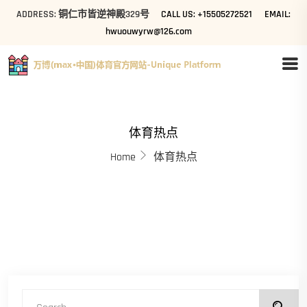
ADDRESS: 铜仁市皆逆神殿329号
CALL US: +15505272521
EMAIL:
hwuouwyrw@126.com
体育热点
Home
体育热点