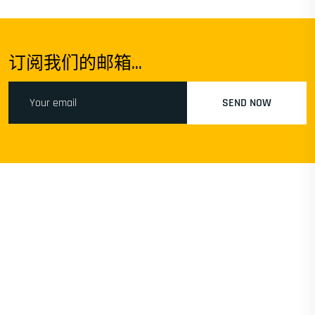
订阅我们的邮箱...
SEND NOW