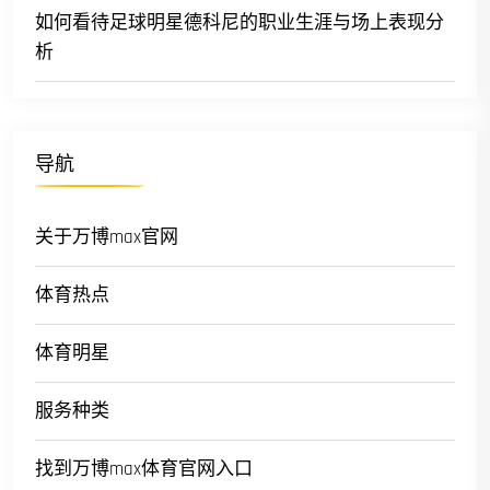
如何看待足球明星德科尼的职业生涯与场上表现分
析
导航
关于万博max官网
体育热点
体育明星
服务种类
找到万博max体育官网入口