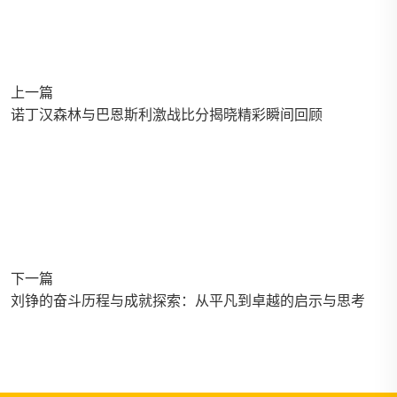
上一篇
诺丁汉森林与巴恩斯利激战比分揭晓精彩瞬间回顾
下一篇
刘铮的奋斗历程与成就探索：从平凡到卓越的启示与思考