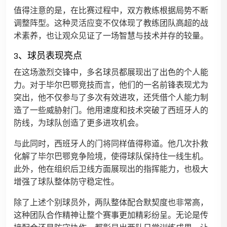
值得注意的是，在比赛过程中，双方教练根据局势不断
调整阵型。这种灵活应变不仅体现了教练团队高超的战
术素养，也让观众见证了一场智慧与技术并存的较量。
3、球员表现亮点
在这场激烈交锋中，多名球员都展现出了出色的个人能
力。对于毕尔巴鄂竞技而言，他们的一名前锋表现尤为
突出，他不仅参与了多次有效进攻，还凭借个人能力制
造了一些威胁射门。他用速度和技术突破了西班牙人的
防线，为球队创造了更多进攻机会。
与此同时，西班牙人的门将同样值得称道。他几次扑救
化解了毕尔巴鄂竞争险境，使得球队保持住一线生机。
此外，他在组织后卫线方面展现出的指挥能力，也极大
增强了球队整体防守稳定性。
除了上述个别球员外，两队整体配合默契度也非常高，
这种团队合作精神让整个赛事更加精彩纷呈。无论是传