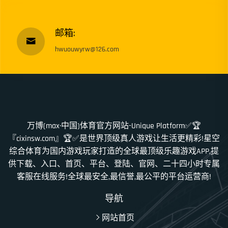
邮箱:
hwuouwyrw@126.com
万博(max·中国)体育官方网站-Unique Platform✅🏆
『cixinsw.com』🏆✅是世界顶级真人游戏让生活更精彩!星空
综合体育为国内游戏玩家打造的全球最顶级乐趣游戏APP,提
供下载、入口、首页、平台、登陆、官网、二十四小时专属
客服在线服务!全球最安全,最信誉,最公平的平台运营商!
导航
网站首页