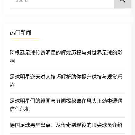
热门新闻
阿根廷足球传奇明星的辉煌历程与对世界足球的影
响
足球明星逆天过人技巧解析助你提升球技与观赏乐
趣
足球明星们的绯闻与丑闻揭秘谁在风头正劲中遭遇
信任危机
德国足球男星盘点：从传奇到现役的顶尖球员介绍