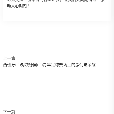
动人心时刻！
上一篇
西班牙U21对决德国U21青年足球赛场上的激情与荣耀
下一篇