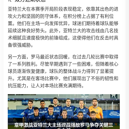
亚特兰大在本赛季开局阶段表现稳定，依靠其出色的进
攻火力和坚固的防守体系，在积分榜上占据了有利位
置。他们在主场一向发挥优异，球迷们期待着球队能够
延续这种良好势头。此外，亚特兰大的攻击线由几名技
术细腻且速度极快的前锋组成，这使得他们在反击时具
备很强威胁。
另一方面，罗马最近状态回暖，在过去几轮比赛中取得
了一系列胜利。尽管早期遇到了一些困难，但随着核心
球员逐渐恢复健康，球队的整体战斗力得到了显著提
升。尤其是在客场比赛中，他们展现出了不俗的韧性和
抗压能力，让人对本场比赛充满期待。