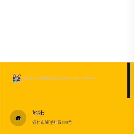
地址:
铜仁市皆逆神殿329号