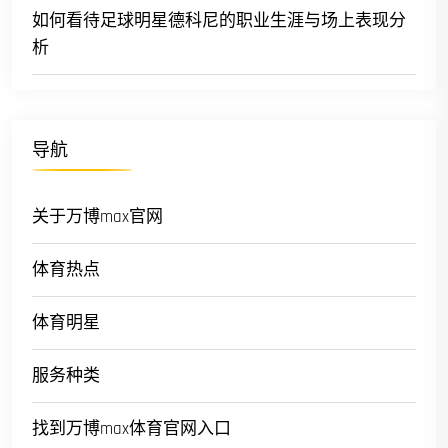
如何看待足球明星德科尼的职业生涯与场上表现分
析
导航
关于万博max官网
体育热点
体育明星
服务种类
找到万博max体育官网入口