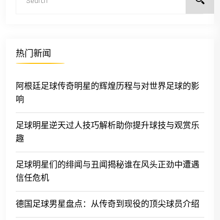
热门新闻
阿根廷足球传奇明星的辉煌历程与对世界足球的影
响
足球明星逆天过人技巧解析助你提升球技与观赏乐
趣
足球明星们的绯闻与丑闻揭秘谁在风头正劲中遭遇
信任危机
德国足球男星盘点：从传奇到现役的顶尖球员介绍