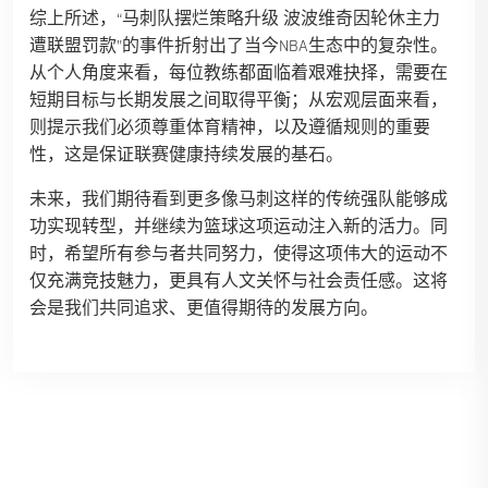
综上所述，“马刺队摆烂策略升级 波波维奇因轮休主力
遭联盟罚款”的事件折射出了当今NBA生态中的复杂性。
从个人角度来看，每位教练都面临着艰难抉择，需要在
短期目标与长期发展之间取得平衡；从宏观层面来看，
则提示我们必须尊重体育精神，以及遵循规则的重要
性，这是保证联赛健康持续发展的基石。
未来，我们期待看到更多像马刺这样的传统强队能够成
功实现转型，并继续为篮球这项运动注入新的活力。同
时，希望所有参与者共同努力，使得这项伟大的运动不
仅充满竞技魅力，更具有人文关怀与社会责任感。这将
会是我们共同追求、更值得期待的发展方向。