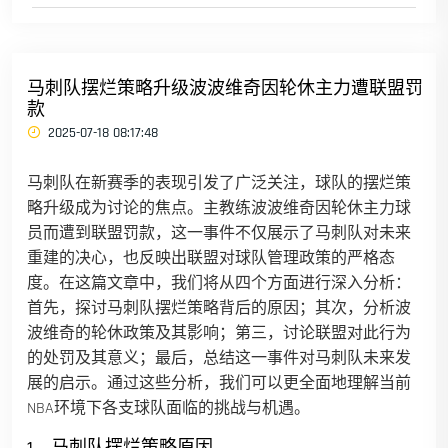
马刺队摆烂策略升级波波维奇因轮休主力遭联盟罚
款
2025-07-18 08:17:48
马刺队在新赛季的表现引发了广泛关注，球队的摆烂策
略升级成为讨论的焦点。主教练波波维奇因轮休主力球
员而遭到联盟罚款，这一事件不仅展示了马刺队对未来
重建的决心，也反映出联盟对球队管理政策的严格态
度。在这篇文章中，我们将从四个方面进行深入分析：
首先，探讨马刺队摆烂策略背后的原因；其次，分析波
波维奇的轮休政策及其影响；第三，讨论联盟对此行为
的处罚及其意义；最后，总结这一事件对马刺队未来发
展的启示。通过这些分析，我们可以更全面地理解当前
NBA环境下各支球队面临的挑战与机遇。
1、马刺队摆烂策略原因