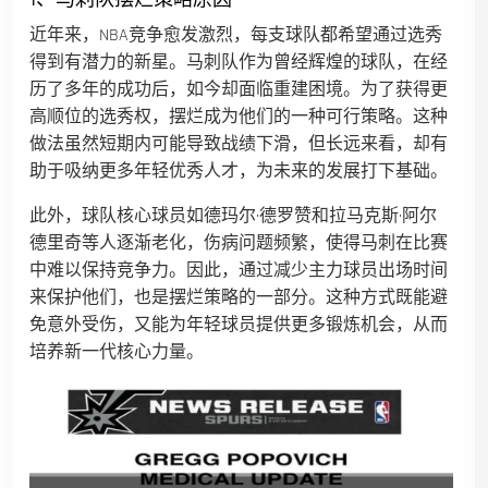
近年来，NBA竞争愈发激烈，每支球队都希望通过选秀
得到有潜力的新星。马刺队作为曾经辉煌的球队，在经
历了多年的成功后，如今却面临重建困境。为了获得更
高顺位的选秀权，摆烂成为他们的一种可行策略。这种
做法虽然短期内可能导致战绩下滑，但长远来看，却有
助于吸纳更多年轻优秀人才，为未来的发展打下基础。
此外，球队核心球员如德玛尔·德罗赞和拉马克斯·阿尔
德里奇等人逐渐老化，伤病问题频繁，使得马刺在比赛
中难以保持竞争力。因此，通过减少主力球员出场时间
来保护他们，也是摆烂策略的一部分。这种方式既能避
免意外受伤，又能为年轻球员提供更多锻炼机会，从而
培养新一代核心力量。