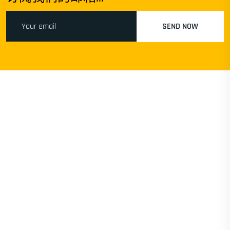
SEND NOW