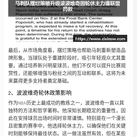
最后，从市场角度看，摆烂策略也帮助马刺重新塑造品
牌形象。当球队处于重建阶段时，吸引年轻观众尤其重
要。通过培养新兴明星球员，他们不仅可以提升比赛观
赏性，还能够增强与粉丝之间的互动和联系。这将为未
来赢得更多支持者奠定基础。
2、波波维奇轮休政策影响
作为NBA历史上最成功的教练之一，波波维奇一直以其
独特的方法和哲学著称。他深知长期稳定的重要性，因
此在安排球员出场时间时非常谨慎。特别是在一个漫长
且密集的赛季中，他选择轮休主力，以确保他们在关键
时刻能够保持最佳状态。这一做法虽然有效，但在某些