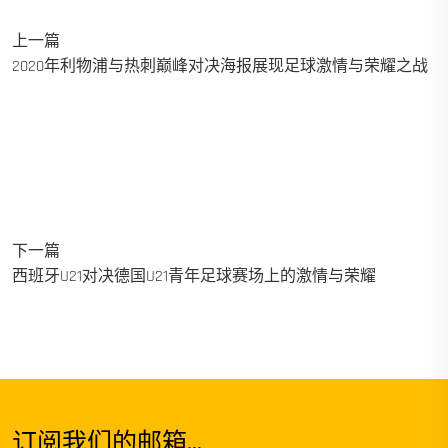
上一篇
2020年利物浦与热刺巅峰对决海报展现足球激情与荣耀之战
下一篇
西班牙U21对决德国U21青年足球赛场上的激情与荣耀
订阅我们的邮箱...