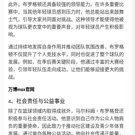
此外，布罗格顿还具备较强的领导能力。在许多重要比
赛中，当其他年轻球员感到压力时，他总能站出来鼓舞
士气，引导大家共同面对挑战。这种领导才能使得他被
视为球队更衣室中的重要声音，对年轻球员产生积极影
响。
通过持续地发挥自身作用并推动团队氛围改善，布罗格
顿不仅提升了个人竞技水平，同时也促进了整个球队的
发展。例如，在季后赛关键阶段，他通过丰富的大赛经
验，引领年轻队伍走向成功，让他们能够迎接更大的挑
战。
万博max官网
4、社会责任与公益事业
除了在篮球领域内取得成就外，马尔科姆・布罗格登还
积极参与社会责任活动。他意识到自己作为公众人物肩
负的重要使命，因此致力于推动社区建设及青少年体育
发展。通过举办各种公益活动，他向社会传递正能量，