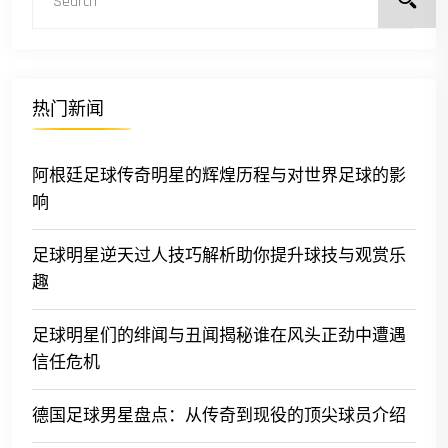
热门新闻
阿根廷足球传奇明星的辉煌历程与对世界足球的影
响
足球明星逆天过人技巧解析助你提升球技与观赏乐
趣
足球明星们的绯闻与丑闻揭秘谁在风头正劲中遭遇
信任危机
德国足球男星盘点：从传奇到现役的顶尖球员介绍