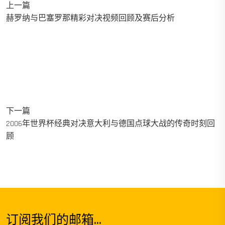
上一篇
赫罗纳与巴塞罗那精彩对决视频回顾及赛后分析
下一篇
2006年世界杯经典对决意大利与德国点球大战的传奇时刻回
顾
订阅我们的邮箱...