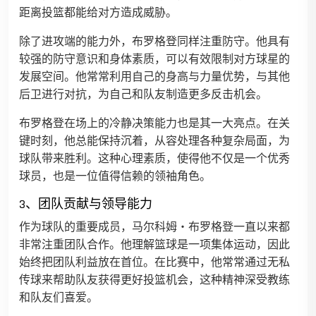
距离投篮都能给对方造成威胁。
除了进攻端的能力外，布罗格登同样注重防守。他具有
较强的防守意识和身体素质，可以有效限制对方球星的
发展空间。他常常利用自己的身高与力量优势，与其他
后卫进行对抗，为自己和队友制造更多反击机会。
布罗格登在场上的冷静决策能力也是其一大亮点。在关
键时刻，他总能保持沉着，从容处理各种复杂局面，为
球队带来胜利。这种心理素质，使得他不仅是一个优秀
球员，也是一位值得信赖的领袖角色。
3、团队贡献与领导能力
作为球队的重要成员，马尔科姆・布罗格登一直以来都
非常注重团队合作。他理解篮球是一项集体运动，因此
始终把团队利益放在首位。在比赛中，他常常通过无私
传球来帮助队友获得更好投篮机会，这种精神深受教练
和队友们喜爱。