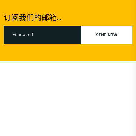
订阅我们的邮箱...
SEND NOW