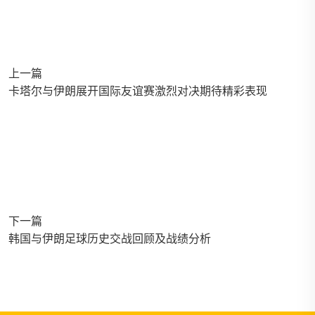
上一篇
卡塔尔与伊朗展开国际友谊赛激烈对决期待精彩表现
下一篇
韩国与伊朗足球历史交战回顾及战绩分析