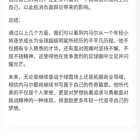
自己，以此抵消负面舆论带来的影响。
总结：
通过以上几个方面，我们可以看到内马尔从一个年轻小
将逐步成长为全球超级明星所经历的不平凡历程。他不
仅拥有令人艳羡的才华，还有面对困难时坚持不懈、不
屈不挠精神，这使得他在竞争激烈的足球圈中立足并闪
耀光芒。
未来，无论是继续奋战于绿茵场上还是拓展商业领域，
相信内马尔都将继续书写属于自己的传奇篇章。他所代
表的不仅是个人荣誉，更是对梦想执着追求与勇敢面对
挑战精神的一种体现，将激励更多年轻一代追寻自己的
梦想。