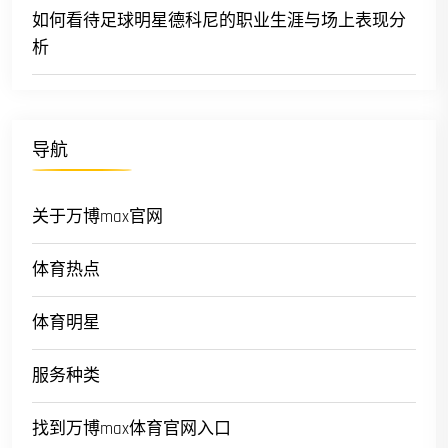
如何看待足球明星德科尼的职业生涯与场上表现分
析
导航
关于万博max官网
体育热点
体育明星
服务种类
找到万博max体育官网入口