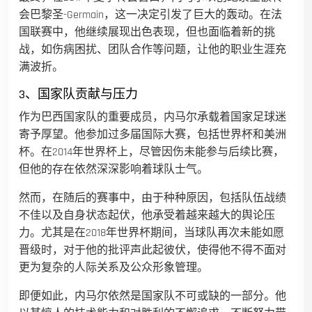
会巴黎圣-Germain，这一决定引发了巨大的轰动。在法
国联赛中，他继续展现出色表现，但也面临着新的挑
战，如伤病困扰、团队合作等问题，让他的职业生涯充
满波折。
3、国家队贡献与压力
作为巴西国家队的重要成员，内马尔承载着国家足球迷
寄予厚望。他参加过多届国际大赛，包括世界杯和美洲
杯。在2014年世界杯上，尽管因伤未能参与后续比赛，
但他的存在依然深深影响着球队士气。
然而，在随后的赛事中，由于种种原因，包括队伍战绩
不佳以及自身状态起伏，他承受着越来越大的舆论压
力。尤其是在2018年世界杯期间，当球队再次未能如愿
晋级时，对于他的批评声此起彼伏，使得他不得不面对
更为复杂的人际关系及公众形象管理。
即便如此，内马尔依然是国家队不可或缺的一部分。他