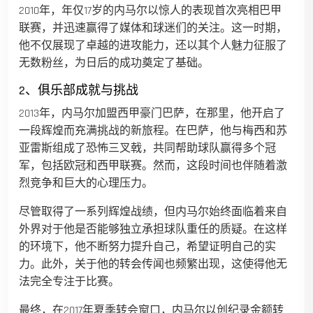
2010年，年仅17岁的内马尔以惊人的表现首次亮相巴甲
联赛，并迅速赢得了媒体和球迷们的关注。这一时期，
他不仅展现了卓越的进攻能力，还以其个人魅力征服了
无数粉丝，为日后的成功奠定了基础。
2、俱乐部成就与挑战
2013年，内马尔加盟西甲豪门巴萨，在那里，他开启了
一段辉煌而充满挑战的新旅程。在巴萨，他与梅西和苏
亚雷斯组成了恐怖三叉戟，共同帮助球队赢得多个冠
军，包括欧冠和西甲联赛。然而，这段时间也伴随着激
烈竞争和巨大的心理压力。
尽管取得了一系列辉煌战绩，但内马尔始终面临着来自
外界对于他是否能够独立承担球队重任的质疑。在这样
的环境下，他不断努力提升自己，希望证明自己的实
力。此外，关于他的转会传闻也频繁出现，这使得他无
法完全专注于比赛。
最终，在2017年夏季转会窗口，内马尔以创纪录金额转