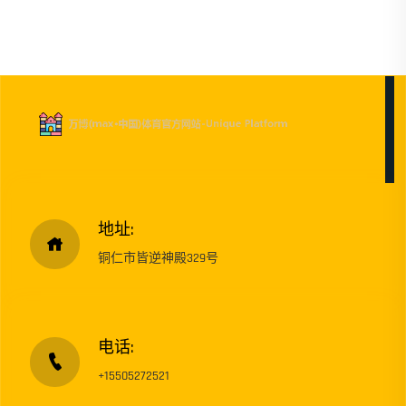
地址:
铜仁市皆逆神殿329号
电话:
+15505272521