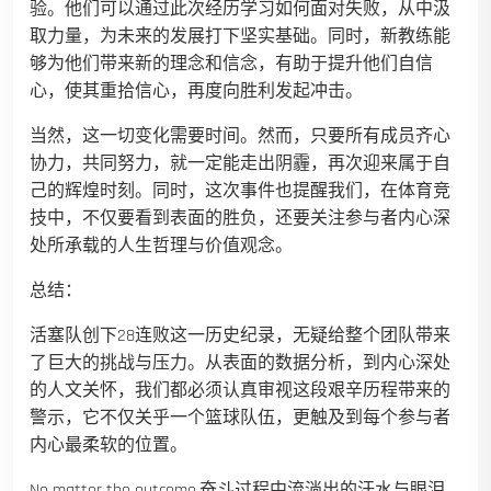
验。他们可以通过此次经历学习如何面对失败，从中汲
取力量，为未来的发展打下坚实基础。同时，新教练能
够为他们带来新的理念和信念，有助于提升他们自信
心，使其重拾信心，再度向胜利发起冲击。
当然，这一切变化需要时间。然而，只要所有成员齐心
协力，共同努力，就一定能走出阴霾，再次迎来属于自
己的辉煌时刻。同时，这次事件也提醒我们，在体育竞
技中，不仅要看到表面的胜负，还要关注参与者内心深
处所承载的人生哲理与价值观念。
总结：
活塞队创下28连败这一历史纪录，无疑给整个团队带来
了巨大的挑战与压力。从表面的数据分析，到内心深处
的人文关怀，我们都必须认真审视这段艰辛历程带来的
警示，它不仅关乎一个篮球队伍，更触及到每个参与者
内心最柔软的位置。
No matter the outcome,奋斗过程中流淌出的汗水与眼泪