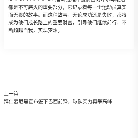
都是不可磨灭的重要部分，它记录着每一个运动员真实
而无畏的故事。而这种故事，无论成功还是失败，都将
成为他们成长路上的重要财富，引导他们继续前行，不
断超越自我，实现梦想。
上一篇
拜仁慕尼黑宣布签下巴西前锋，球队实力再攀高峰