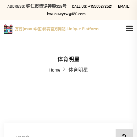
ADDRESS: 铜仁市皆逆神殿329号
CALL US: +15505272521
EMAIL:
hwuouwyrw@126.com
体育明星
Home
体育明星