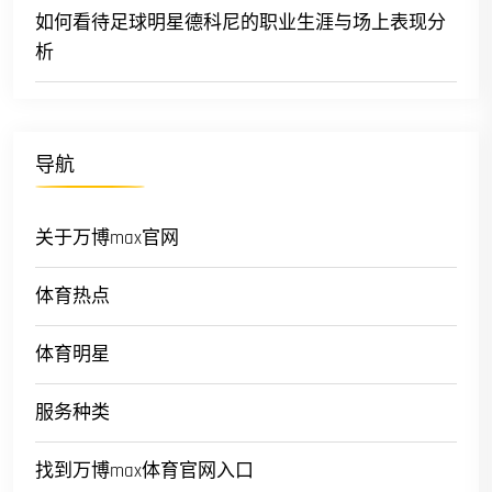
如何看待足球明星德科尼的职业生涯与场上表现分
析
导航
关于万博max官网
体育热点
体育明星
服务种类
找到万博max体育官网入口