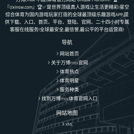
『cixinsw.com』🏆✅是世界顶级真人游戏让生活更精彩!星空
综合体育为国内游戏玩家打造的全球最顶级乐趣游戏APP,提
供下载、入口、首页、平台、登陆、官网、二十四小时专属
客服在线服务!全球最安全,最信誉,最公平的平台运营商!
导航
网站首页
关于万博max官网
体育热点
体育明星
服务种类
找到万博max体育官网入口
网站地图
XML