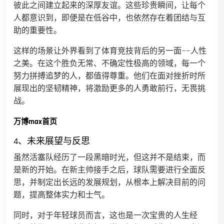
彼此之间建立起来的深厚友谊。这些珍贵瞬间，让每个
人都意识到，即便是在低谷中，也依然存在着团结与互
助的重要性。
这样的场景让外界看到了体育竞技背后的另一面——人性
之美。在这个胜负无常、不确定性极高的领域，每一个
努力拼搏追梦的人，都值得尊重。他们在面对挫折时所
展现出的坚韧精神，将激励更多的人勇敢前行，无畏挑
战。
万博max首页
4、未来展望与反思
虽然活塞队经历了一段黑暗时光，但这并不是结束，而
是新的开始。在新主帅接手之后，球队需要进行全面反
思，并制定出长远的发展规划，从根本上解决目前的问
题，提高整体实力和士气。
同时，对于年轻球员而言，这也是一次宝贵的人生经