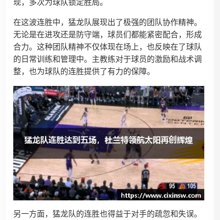
现，多次为球队锁定胜局。
在这波连胜中，猛龙队展现出了极强的团队协作精神。
无论是在进攻还是防守端，球员们都能紧密配合，形成
合力。这种团队精神不仅体现在场上，也反映在了球队
的日常训练和管理中。主教练对于球员的激励和战术调
整，也为球队的连胜提供了有力的保障。
另一方面，猛龙队的连胜也得益于对手的疏忽和失误。