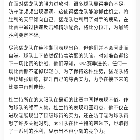
在面对猛龙队的强力进攻时，很多球队显得准备不足，
防守端频频出现漏洞。这使得猛龙队能够抓住机会，将
胜利的天平倾向自己。猛龙队也利用了对手的疲软，在
比赛中通过快速反击和精妙配合，将比分拉开，为最终
胜利奠定基础。
尽管猛龙队在连胜期间表现出色，但他们并不会因此而
自满。球队上下依然保持着清醒的头脑，时刻准备迎接
下一场比赛的挑战。他们深知，NBA赛季漫长，任何一
场比赛都不能掉以轻心。为了保持这种胜势，猛龙队将
继续加强训练，提升自己的综合实力，力争在接下来的
比赛中再创佳绩。
杜兰特所在的太阳队在最近的比赛中同样表现不俗。作
为球队的领军人物，杜兰特的表现可圈可点。他不仅在
进攻端展现出了顶级球员的实力，还在防守端为球队贡
献了许多关键时刻。太阳队在杜兰特的带领下，也取得
了一系列的胜利，显示出不容小觑的竞争力。