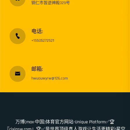
铜仁市皆逆神殿329号
电话:
+15505272521
邮箱:
hwuouwyrw@126.com
万博(max·中国)体育官方网站-Unique Platform✅🏆
『cixinsw.com』🏆✅是世界顶级真人游戏让生活更精彩!星空