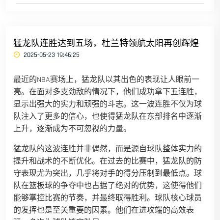
猛龙队连胜达到五场，杜兰特领航太阳再创辉煌
2025-05-23 19:46:25
最近的NBA赛场上，猛龙队以其出色的表现让人眼前一
亮。在面对多支劲敌的情况下，他们成功拿下五连胜，
显示出强大的实力和顽强的斗志。这一波连胜不仅为球
队注入了更多的信心，也使得猛龙队在东部排名中逐渐
上升，逐渐成为不可忽视的力量。
猛龙队的这波连胜并非偶然，而是源自球队整体实力的
提升和战术的不断优化。在过去的比赛中，猛龙队的防
守表现尤为突出，几乎将对手的得分压制到最低点。球
队在篮板球的争夺中也占据了绝对的优势，这使得他们
能够掌控比赛的节奏，并最终取得胜利。球队核心球员
的发挥也是至关重要的因素。他们在进攻端的高效表