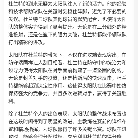
杜兰特的到来无疑为太阳队注入了新的活力。他的经验
和技术帮助球队在关键时刻稳住阵脚，避免了不必要的
失误。杜兰特与球队其他球员的默契配合，也使得太阳
队的整体实力得到了显著提升。无论是在三分线外的精
准投射，还是在篮下的强力突破，杜兰特都能带领球队
打出精彩的进攻。
太阳队在杜兰特的带领下，不仅在进攻端表现突出，在
防守端同样让人刮目相看。杜兰特在防守中的统治力和
领导力使得太阳队在对手面前构建了一道坚固的防线。
无论是封盖对手的投篮，还是抢断后的快速反击，杜兰
特都能够起到决定性作用。这使得太阳队在比赛中始终
保持强大的竞争力，并且多次逆转对手，赢得了关键胜
利。
除了杜兰特个人的出色表现，太阳队的整体战术布置也
在这段时间得到了明显的改进。主教练在赛前的详细布
置和临场指挥，为球队赢得了许多关键比赛。球队在进
攻时，能够合理分配球权，充分利用杜兰特的得分能