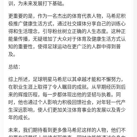
训，为未来发展打下基础。
更重要的是，作为一名杰出的体育代表人物，马希尼积
极推广健康生活方式，通过社交媒体分享自己的训练心
得和生活理念，引导粉丝树立正确的人生态度。这种正
能量传播，无疑增加了大众对于体育及健康生活方式认
知的重要性，使得足球运动在更广泛的人群中得到普
及。
总结：
综上所述，足球明星马希尼以其卓越才能和不懈努力，
在职业生涯上取得了令人瞩目的成就。从早期经历到后
来的辉煌历程，每一步都体现出他的坚韧与执着。同
时，他也通过个人影响力积极回馈社会，对年轻一代产
生深远影响，使人们更加关注体育事业的发展以及青少
年的成长。
未来，我们期待看到更多像马希尼这样的人物，他们不