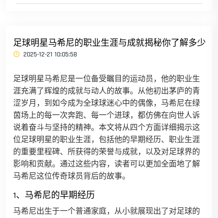
足球明星马希尼的职业生涯与成就揭秘你了解多少
2025-12-21 10:05:58
足球明星马希尼是一位备受瞩目的运动员，他的职业生
涯充满了辉煌的成就与动人的故事。从他初出茅庐的青
涩岁月，到如今成为全球球迷心中的偶像，马希尼在绿
茵场上的每一次奔跑、每一个进球，都仿佛在向世人诉
说着奋斗与坚持的精神。本文将从四个方面详细揭示这
位足球明星的职业生涯，包括他的早期经历、职业生涯
的重要里程碑、所获得的荣誉与成就，以及对足球界的
影响和贡献。通过这些内容，读者可以更加全面地了解
马希尼这位传奇球员背后的故事。
1、马希尼的早期经历
马希尼出生于一个普通家庭，从小就展现出了对足球的