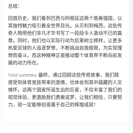
总结：
回首历史，我们看到巴西与阿根廷这两个南美强国，以
其独特魅力吸引着全世界目光。从贝利到梅西，这些传
奇人物用他们非凡才华书写了一段段令人激动不已的篇
章。同时，他们也以实际行动为后辈树立榜样，让更多
热爱足球的人追逐梦想，不断挑战自我极限，为实现理
想而奋斗。而这种精神正是推动整个体育界不断向前发
展的动力所在。
Total summary: 最终，通过回顾这些传奇故事，我们既
感受到体育竞技带来的激情，也体会到其中蕴藏的人文
情怀。这两个国家所诞生出的巨星，不仅丰富了我们的
视觉体验，更激励我们勇敢追梦，让我们相信，只要努
力，就一定能够创造属于自己的辉煌成就！