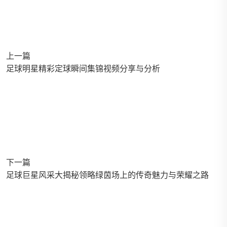
上一篇
足球明星精彩定球瞬间集锦视频分享与分析
下一篇
足球巨星风采大揭秘领略绿茵场上的传奇魅力与荣耀之路