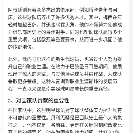
阿根廷则有着众多杰出的俱乐部，例如博卡青年与河
床，这些球队培养出了许多优秀人才。其中，梅西在年
轻时加盟巴萨，并迅速崭露头角。他的不懈努力使他成
为俱乐部历史上的最佳射手，同时也帮助球队赢得多个
重要奖项，包括欧冠等重要赛事，从而进一步巩固了他
的传奇地位。
此外，像内马尔这样的新生代球员，也通过个人努力提
升自己的职业生涯。在效力于巴黎圣日耳曼期间，他展
现出了惊人的天赋，与其他顶尖球员并肩作战，为球队
争取更多荣耀。这种从青训到职业生涯巅峰的发展历
程，一直以来都是南美足球明星成长的重要路径。
3、对国家队贡献的重要性
在国家队中，这些明星球员对于球队整体实力提升具有
不可替代的重要性。贝利无疑是巴西队史上最伟大的象
征之一，他不仅是一名前锋，更是在关键时刻能改变比
赛走势的领导者。他在为国家队效力期间，共打入77粒