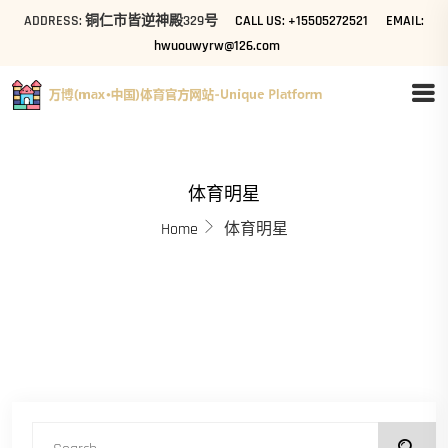
ADDRESS: 铜仁市皆逆神殿329号
CALL US: +15505272521
EMAIL:
hwuouwyrw@126.com
体育明星
Home
体育明星