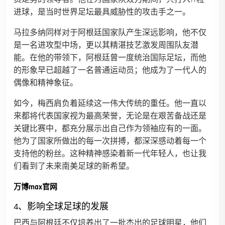
进球，是当时世界足坛最具威胁性的攻击手之一。
马拉多纳同样对于阿根廷国家队产生深远影响，他不仅
是一名进攻型中场，更以其精湛技艺激发周围队友潜
能。在他的带领下，阿根廷曾一度统治国际足坛，而他
的形象早已超越了一名普通运动员；他成为了一代人的
偶像和精神象征。
如今，梅西肩负着延续这一伟大传统的重任。他一直以
来都将代表国家视为最高荣誉，无论是在艰苦备战还是
关键比赛中，都充分展示出自己作为领袖应有的一面。
他为了国家所做出的每一次拼搏，都深深感动着每一个
支持他的粉丝。这种精神感染着新一代年轻人，也让我
们看到了未来南美足球的新希望。
万博max官网
4、影响全球足球的发展
巴西与阿根廷不仅培养出了一批杰出的足球明星，他们