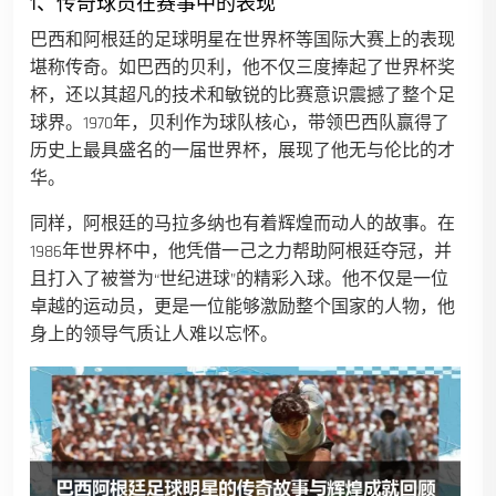
1、传奇球员在赛事中的表现
巴西和阿根廷的足球明星在世界杯等国际大赛上的表现
堪称传奇。如巴西的贝利，他不仅三度捧起了世界杯奖
杯，还以其超凡的技术和敏锐的比赛意识震撼了整个足
球界。1970年，贝利作为球队核心，带领巴西队赢得了
历史上最具盛名的一届世界杯，展现了他无与伦比的才
华。
同样，阿根廷的马拉多纳也有着辉煌而动人的故事。在
1986年世界杯中，他凭借一己之力帮助阿根廷夺冠，并
且打入了被誉为“世纪进球”的精彩入球。他不仅是一位
卓越的运动员，更是一位能够激励整个国家的人物，他
身上的领导气质让人难以忘怀。