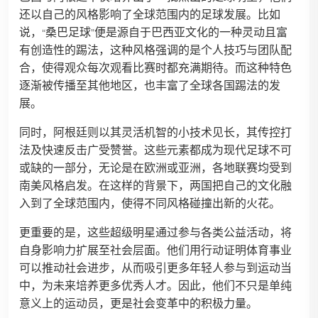
还以自己的风格影响了全球范围内的足球发展。比如
说，“桑巴足球”便是源自于巴西亚文化的一种灵动且富
有创造性的踢法，这种风格强调的是个人技巧与团队配
合，使得观众每次观看比赛时都充满期待。而这种特色
逐渐被传播至其他地区，也丰富了全球各国踢法的发
展。
同时，阿根廷则以其灵活机智的小技术见长，其传控打
法及快速反击广受赞誉。这些元素都成为现代足球不可
或缺的一部分，无论是在欧洲或亚洲，各地联赛均受到
南美风格启发。在这样的背景下，两国把自己的文化融
入到了全球范围内，使得不同风格碰撞出新的火花。
更重要的是，这些超级明星通过参与各类公益活动，将
自身影响力扩展至社会层面。他们用行动证明体育事业
可以推动社会进步，从而吸引更多年轻人参与到运动当
中，为未来培养更多优秀人才。因此，他们不只是单纯
意义上的运动员，更是社会变革中的积极力量。