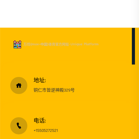
地址:
铜仁市皆逆神殿329号
电话:
+15505272521