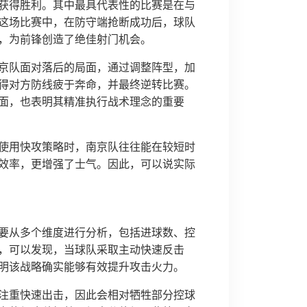
获得胜利。其中最具代表性的比赛是在与
这场比赛中，在防守端抢断成功后，球队
，为前锋创造了绝佳射门机会。
京队面对落后的局面，通过调整阵型，加
得对方防线疲于奔命，并最终逆转比赛。
面，也表明其精准执行战术理念的重要
使用快攻策略时，南京队往往能在较短时
效率，更增强了士气。因此，可以说实际
要从多个维度进行分析，包括进球数、控
，可以发现，当球队采取主动快速反击
明该战略确实能够有效提升攻击火力。
注重快速出击，因此会相对牺牲部分控球