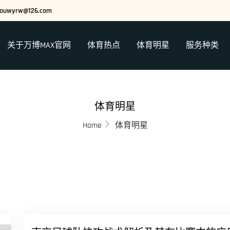
uouwyrw@126.com
关于万博MAX官网
体育热点
体育明星
服务种类
体育明星
Home
体育明星