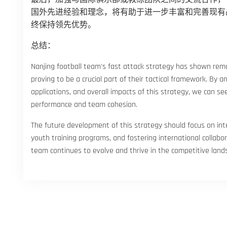
国外先进经验和理念，将有助于进一步丰富和完善现有
终保持领先优势。
总结：
Nanjing football team's fast attack strategy has shown rema
proving to be a crucial part of their tactical framework. By a
applications, and overall impacts of this strategy, we can se
performance and team cohesion.
The future development of this strategy should focus on int
youth training programs, and fostering international co
team continues to evolve and thrive in the competitive land