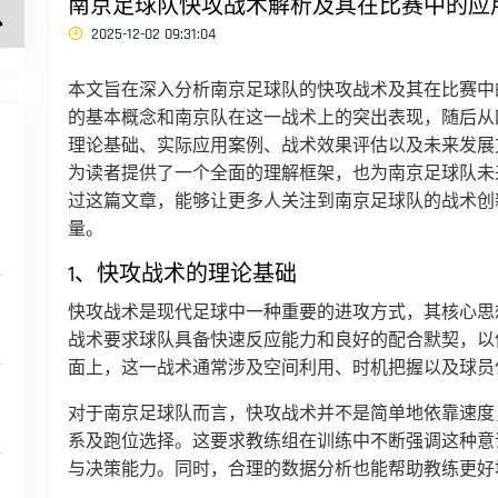
南京足球队快攻战术解析及其在比赛中的应
2025-12-02 09:31:04
本文旨在深入分析南京足球队的快攻战术及其在比赛中
的基本概念和南京队在这一战术上的突出表现，随后从
理论基础、实际应用案例、战术效果评估以及未来发展
为读者提供了一个全面的理解框架，也为南京足球队未
过这篇文章，能够让更多人关注到南京足球队的战术创
量。
1、快攻战术的理论基础
快攻战术是现代足球中一种重要的进攻方式，其核心思
战术要求球队具备快速反应能力和良好的配合默契，以
面上，这一战术通常涉及空间利用、时机把握以及球员
对于南京足球队而言，快攻战术并不是简单地依靠速度
系及跑位选择。这要求教练组在训练中不断强调这种意
与决策能力。同时，合理的数据分析也能帮助教练更好