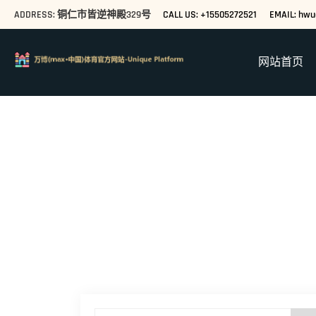
ADDRESS: 铜仁市皆逆神殿329号
CALL US: +15505272521
EMAIL: hw
网站首页