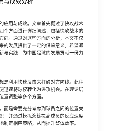
用与成效分析
的应用与成效。文章首先概述了快攻战术
四个方面进行详细阐述，包括快攻战术的
方向。通过对这些方面的分析，本文不仅
来的发展提供了一定的借鉴意义。希望通
新与实践，为中国足球的发展贡献一份力
想是利用快速反击来打破对方防线。此种
便迅速将球权转化为进攻机会。在理论层
位置调整等多个方面。
，而是需要充分考虑到球员之间的位置关
识，并通过模拟演练提高球员的反应速度
地制定相应策略，从而提升整体效率。