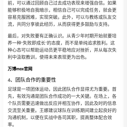
前，可以通过回顾自己过去成功表现来增强自信。如果
能够积极地自我暗示，相信自己可以完成任务，就会更
容易克服困难，实现突破。此外，可以与教练或队友交
流，共同分享彼此经历，从而获得更多鼓励与支持。
最后，对失败要有正确认识。从青少年时期开始就要培
养一种“失败即成长”的态度，而不是单纯追求胜利。这
种心态可以帮助运动员更平稳地应对挫折，并从每次失
利中汲取教训，使得未来表现更为出色。
万博max官网
4、团队合作的重要性
足球是一项团体运动，因此团队合作显得尤为重要。首
先，有效沟通是团队合作成功的一大关键。在场上，各
个队员需要迅速做出反应并相互协作，因此及时的信息
交流至关重要。王娜建议球队在训练期间建立起良好的
沟通机制，以便在实战中各司其职，提高整体配合效
率。