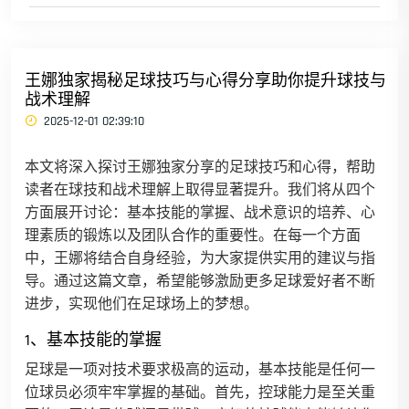
王娜独家揭秘足球技巧与心得分享助你提升球技与
战术理解
2025-12-01 02:39:10
本文将深入探讨王娜独家分享的足球技巧和心得，帮助
读者在球技和战术理解上取得显著提升。我们将从四个
方面展开讨论：基本技能的掌握、战术意识的培养、心
理素质的锻炼以及团队合作的重要性。在每一个方面
中，王娜将结合自身经验，为大家提供实用的建议与指
导。通过这篇文章，希望能够激励更多足球爱好者不断
进步，实现他们在足球场上的梦想。
1、基本技能的掌握
足球是一项对技术要求极高的运动，基本技能是任何一
位球员必须牢牢掌握的基础。首先，控球能力是至关重