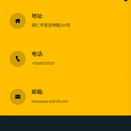
地址:
铜仁市皆逆神殿329号
电话:
+15505272521
邮箱:
hwuouwyrw@126.com