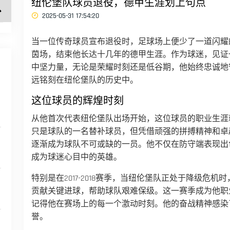
纽伦堡队球员退役，德甲生涯划上句点
2025-05-31 17:54:20
当一位传奇球员宣布退役时，足球场上便少了一道闪耀
茵场，结束他长达十几年的德甲生涯。作为球迷，见证
中坚力量，无论是荣耀时刻还是低谷期，他始终忠诚地
远铭刻在纽伦堡队的历史中。
这位球员的辉煌时刻
从他首次代表纽伦堡队出场开始，这位球员的职业生涯
只是球队的一名替补球员，但凭借顽强的拼搏精神和卓
逐渐成为球队不可或缺的一员。他不仅在防守端表现出
成为球迷心目中的英雄。
特别是在2017-2018赛季，当纽伦堡队正处于降级危
贡献关键进球，帮助球队艰难保级。这一赛季成为他职
记得他在赛场上的每一个激动时刻。他的奋战精神感染
誉。