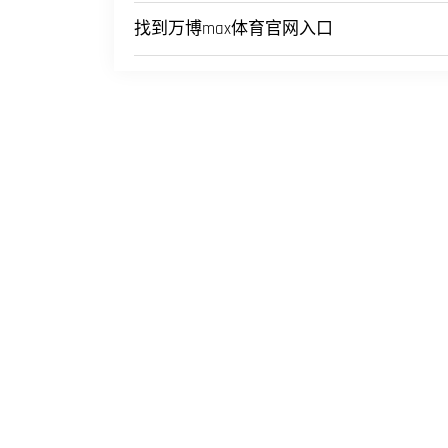
找到万博max体育官网入口