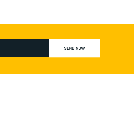
SEND NOW