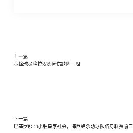
上一篇
黄蜂球员格拉汉姆因伤缺阵一周
下一篇
巴塞罗那2-1小胜皇家社会，梅西绝杀助球队跻身联赛前三