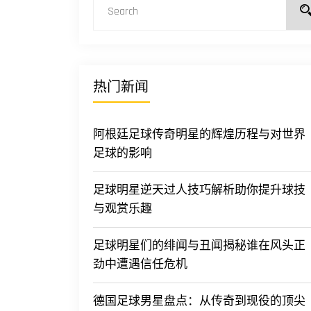
热门新闻
阿根廷足球传奇明星的辉煌历程与对世界
足球的影响
足球明星逆天过人技巧解析助你提升球技
与观赏乐趣
足球明星们的绯闻与丑闻揭秘谁在风头正
劲中遭遇信任危机
德国足球男星盘点：从传奇到现役的顶尖