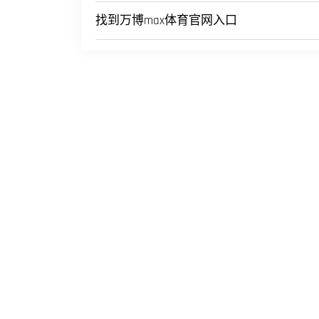
找到万博max体育官网入口