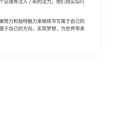
个足球界注入了新的活力。他们用实际行
懈努力和独特魅力来继续书写属于自己的
属于自己的方向，实现梦想，为世界带来