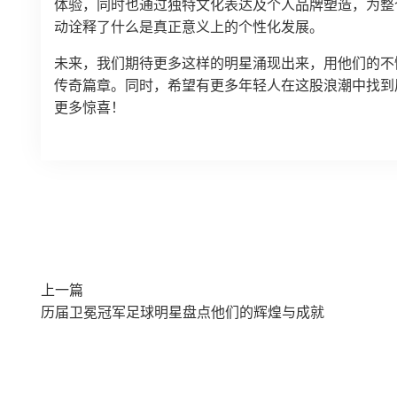
体验，同时也通过独特文化表达及个人品牌塑造，为整
动诠释了什么是真正意义上的个性化发展。
未来，我们期待更多这样的明星涌现出来，用他们的不
传奇篇章。同时，希望有更多年轻人在这股浪潮中找到
更多惊喜！
上一篇
历届卫冕冠军足球明星盘点他们的辉煌与成就