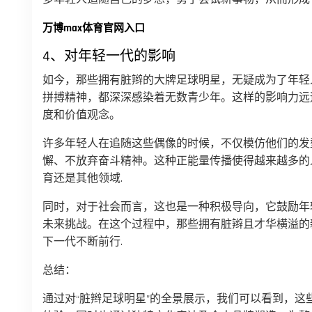
万博max体育官网入口
4、对年轻一代的影响
如今，那些拥有脏辫的大牌足球明星，无疑成为了年轻
拼搏精神，都深深感染着无数青少年。这样的影响力远
度和价值观念。
许多年轻人在追随这些偶像的时候，不仅模仿他们的发
懈、不放弃奋斗精神。这种正能量传播使得越来越多的
育还是其他领域.
同时，对于社会而言，这也是一种积极导向，它鼓励年
未来挑战。在这个过程中，那些拥有脏辫且才华横溢的
下一代不断前行.
总结：
通过对“脏辫足球明星”的全景展示，我们可以看到，