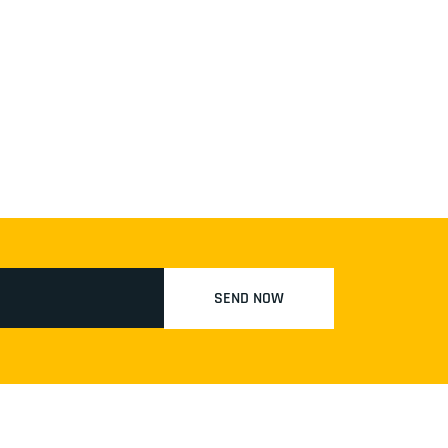
SEND NOW