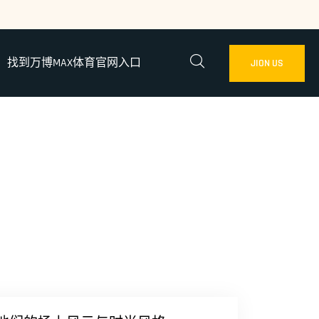
找到万博MAX体育官网入口
JION US