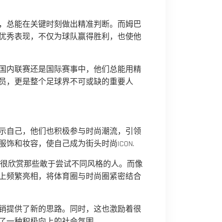
，总能在关键时刻做出精准判断。而姆巴
优秀表现，不仅为球队赢得胜利，也使他
国内联赛还是国际赛事中，他们总能用精
员，更是整个足球界不可或缺的重要人
示自己，他们也积极参与时尚潮流，引领
饰和妆容，使自己成为街头时尚ICON.
他很欣赏那些敢于尝试不同风格的人。而像
上频繁亮相，将体育圈与时尚圈紧密结合
销提供了新的思路。同时，这也激励着很
了一种积极向上的社会氛围。