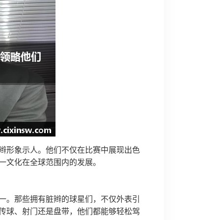
辫形象示人。他们不仅在比赛中展现出色
一文化在全球范围内的发展。
一。那些拥有脏辫的球星们，不仅外表引
传球、射门还是盘带，他们都能够轻松驾