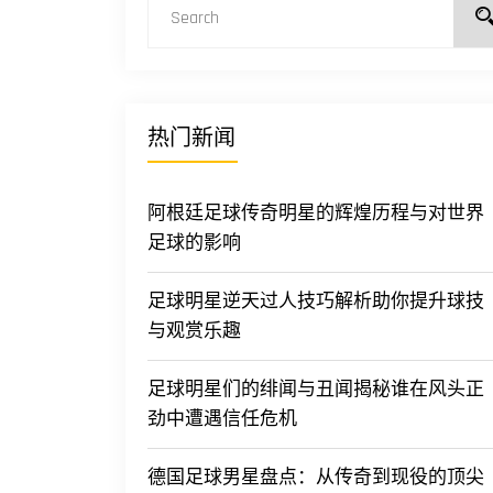
热门新闻
阿根廷足球传奇明星的辉煌历程与对世界
足球的影响
足球明星逆天过人技巧解析助你提升球技
与观赏乐趣
足球明星们的绯闻与丑闻揭秘谁在风头正
劲中遭遇信任危机
德国足球男星盘点：从传奇到现役的顶尖