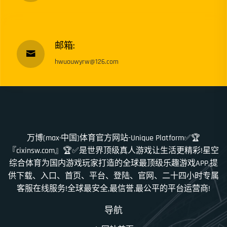
邮箱:
hwuouwyrw@126.com
万博(max·中国)体育官方网站-Unique Platform✅🏆
『cixinsw.com』🏆✅是世界顶级真人游戏让生活更精彩!星空
综合体育为国内游戏玩家打造的全球最顶级乐趣游戏APP,提
供下载、入口、首页、平台、登陆、官网、二十四小时专属
客服在线服务!全球最安全,最信誉,最公平的平台运营商!
导航