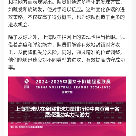
和拦网方面表现突出。队员们通过多样化的发球方式，
如跳发和旋转发，使对手难以接应。这种变化多端的进
攻策略，不仅提高了得分概率，也为球队创造了更多的
进攻机会。
除了发球之外，上海队在拦网上的表现也相当抢眼。凭
借着高度和弹跳能力，队员们能够有效地封锁对方攻
击，从而降低失分风险。同时，通过精准的位置调整，
他们能够迅速应对不同类型的进攻，有效提高防守成功
率。