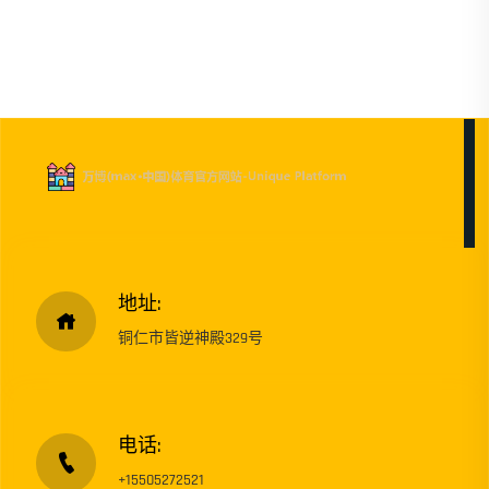
地址:
铜仁市皆逆神殿329号
电话:
+15505272521