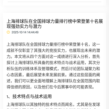
上海排球队在全国排球力量排行榜中荣登第十名展
现强劲实力与潜力
2025-10-14 14:44:49
上海排球队在全国排球力量排行榜中荣登第十名，这一
成就不仅彰显了其强大的竞技实力，也展现出未来的潜
力。本文将从四个方面对这一成绩进行深入分析，首先
探讨上海排球队所具备的技术特点与战术运用，其次分
析队伍的训练体系及管理模式，然后讨论团队凝聚力和
心态因素，最后展望未来发展前景。通过这些层面的阐
述，我们可以更全面地理解上海排球队在全国范围内取
得佳绩的原因，以及他们在今后赛事中的可能表现。
1、技术特点与战术运用
上海排球队以其独特的技术特点而闻名，尤其是在发球