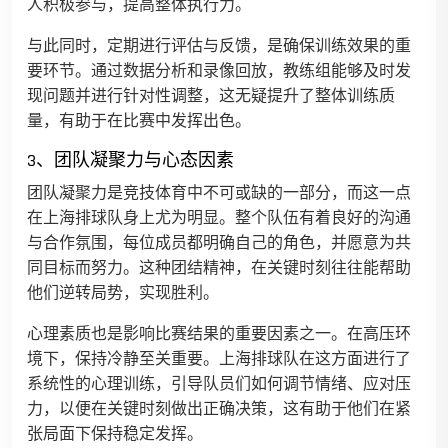
人积极参与，提高整体执行力。
与此同时，定期进行评估与反馈，是确保训练效果的重
要环节。通过数据分析和录像回放，教练组能够及时发
现问题并进行针对性调整，这无疑提升了整体训练质
量，有助于在比赛中发挥出色。
3、团队凝聚力与心态因素
团队凝聚力是竞技体育中不可或缺的一部分，而这一点
在上海排球队身上尤为明显。整个队伍有着良好的沟通
与合作氛围，每位成员都明确自己的角色，并愿意为共
同目标而努力。这种团结精神，在关键时刻往往能帮助
他们逆转局势，实现胜利。
心理素质也是影响比赛结果的重要因素之一。在高压环
境下，保持冷静至关重要。上海排球队在这方面进行了
系统性的心理训练，引导队员们如何调节情绪、应对压
力，以便在关键时刻做出正确决策，这有助于他们在紧
张局面下保持稳定发挥。