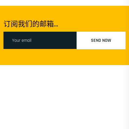
订阅我们的邮箱...
SEND NOW