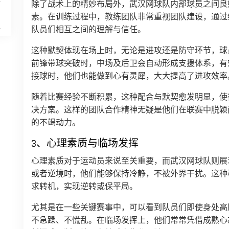
除了战术上的精妙布局外，武汉网球队内部球员之间良
素。在训练过程中，教练团队非常重视团队建设，通过
队员们相互之间的理解与信任。
这种默契体现在场上时，无论是进攻还是防守环节，球
前锋带球突破时，中场及后卫会自动形成支援体系，有
接球时，他们也能做到心有灵犀，大大提高了进攻效率
随着比赛经验不断积累，这种配合与默契愈发明显，使
决方案。这样的团队合作精神无疑是他们在联赛中脱颖
的不竭动力。
3、心理素质与临场发挥
心理素质对于运动员来说至关重要，而武汉网球队则展
或者逆境时，他们能够保持冷静，不被外界干扰。这种
求转机，实现逆转或保平局。
尤其是在一些关键赛事中，可以看到队员们即使身处高
不急躁、不慌乱。在临场发挥上，他们常常凭借成熟心