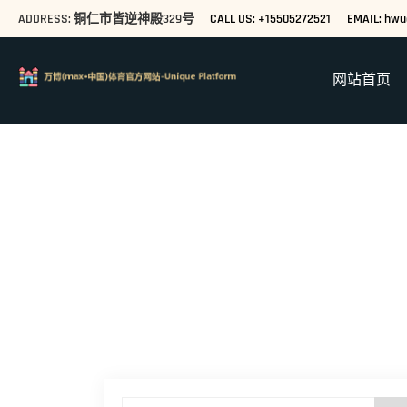
ADDRESS: 铜仁市皆逆神殿329号
CALL US: +15505272521
EMAIL: hw
网站首页