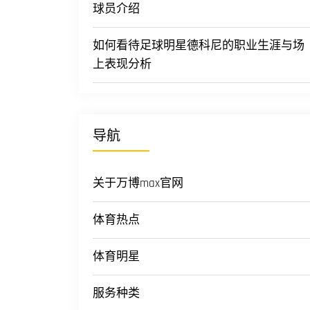
球员介绍
如何看待足球明星德科尼的职业生涯与场
上表现分析
导航
关于万博max官网
体育热点
体育明星
服务种类