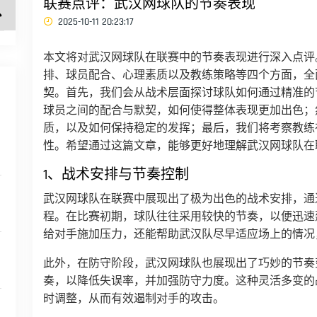
联赛点评：武汉网球队的节奏表现
2025-10-11 20:23:17
本文将对武汉网球队在联赛中的节奏表现进行深入点评
排、球员配合、心理素质以及教练策略等四个方面，全
契。首先，我们会从战术层面探讨球队如何通过精准的
球员之间的配合与默契，如何使得整体表现更加出色；
质，以及如何保持稳定的发挥；最后，我们将考察教练
性。希望通过这篇文章，能够更好地理解武汉网球队在
1、战术安排与节奏控制
武汉网球队在联赛中展现出了极为出色的战术安排，通
程。在比赛初期，球队往往采用较快的节奏，以便迅速
给对手施加压力，还能帮助武汉队尽早适应场上的情况
此外，在防守阶段，武汉网球队也展现出了巧妙的节奏
奏，以降低失误率，并加强防守力度。这种灵活多变的
时调整，从而有效遏制对手的攻击。