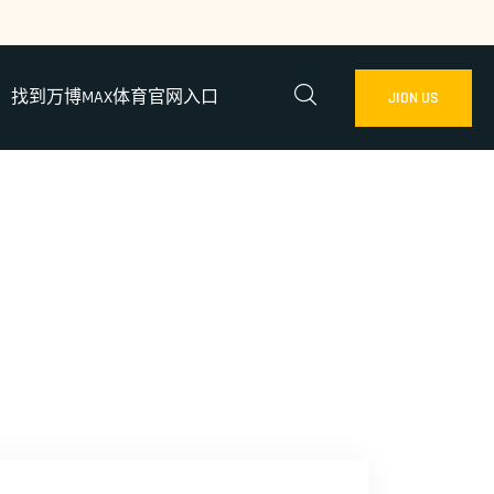
找到万博MAX体育官网入口
JION US