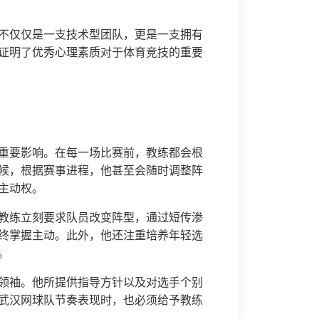
不仅仅是一支技术型团队，更是一支拥有
证明了优秀心理素质对于体育竞技的重要
重要影响。在每一场比赛前，教练都会根
候，根据赛事进程，他甚至会随时调整阵
主动权。
教练立刻要求队员改变阵型，通过短传渗
终掌握主动。此外，他还注重培养年轻选
。
领袖。他所提供指导方针以及对选手个别
武汉网球队节奏表现时，也必须给予教练