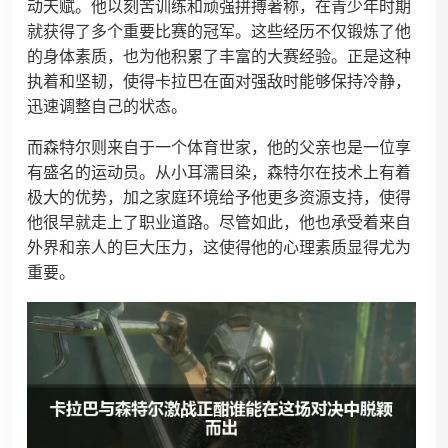
动天赋。他以刻苦训练和顽强拼搏著称，在青少年时期
就获得了多个重要比赛的冠军。这些经历不仅锻炼了他
的身体素质，也为他积累了丰富的大赛经验。正是这种
执着和坚韧，使得卡拉巴在面对强敌时能够保持冷静，
迅速调整自己的状态。
而森特尔则来自于一个体育世家，他的父亲也是一位享
有盛名的运动员。从小耳濡目染，森特尔在技术上有着
极大的优势，加之家庭环境给予他更多资源支持，使得
他很早就走上了职业道路。尽管如此，他也承受着来自
外界和亲人的巨大压力，这使得他的心理素质显得尤为
重要。