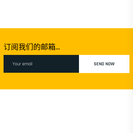
订阅我们的邮箱...
SEND NOW