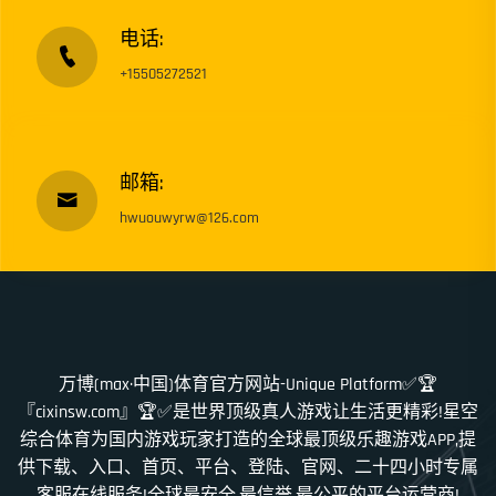
电话:
+15505272521
邮箱:
hwuouwyrw@126.com
万博(max·中国)体育官方网站-Unique Platform✅🏆
『cixinsw.com』🏆✅是世界顶级真人游戏让生活更精彩!星空
综合体育为国内游戏玩家打造的全球最顶级乐趣游戏APP,提
供下载、入口、首页、平台、登陆、官网、二十四小时专属
客服在线服务!全球最安全,最信誉,最公平的平台运营商!