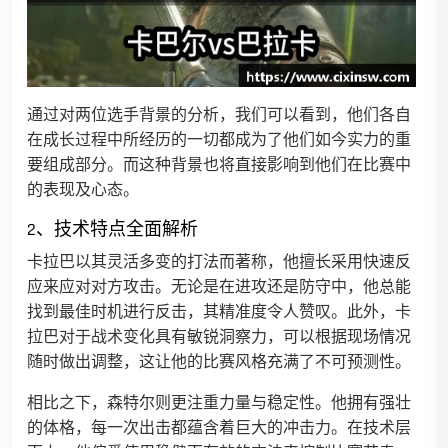
通过对两位选手背景的分析，我们可以看到，他们各自
在成长过程中所经历的一切都成为了他们如今实力的重
要组成部分。而这种背景也将直接影响到他们在比赛中
的表现及心态。
2、技术特点全面解析
卡拉巴以其灵活多变的打法而著称，他擅长采用快速反
应来应对对方攻击。无论是在进攻还是防守中，他总能
找到最佳时机进行反击，其精准度令人赞叹。此外，卡
拉巴对于战术变化具有敏锐洞察力，可以根据现场情况
随时做出调整，这让他的比赛风格充满了不可预测性。
相比之下，森特尔则更注重力量与稳定性。他拥有强壮
的体格，每一次出击都蕴含着巨大的冲击力。在技术层