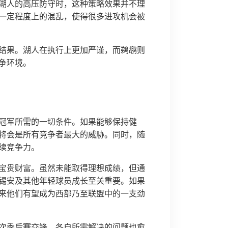
湖人的高压防守时，这种策略效果并不理
一定程度上的混乱，使得很多进攻机会被
结果。湖人在执行上更加严谨，而鹈鹕则
争环境。
冠军所需的一切条件。如果能够保持健
将会是所有竞争者最大的威胁。同时，随
续竞争力。
宝贵财富。虽然未能取得理想成绩，但通
锡安及其他年轻球员成长至关重要。如果
来他们有望成为西部乃至联盟中的一支劲
次季后赛交锋，各自所需解决的问题也愈