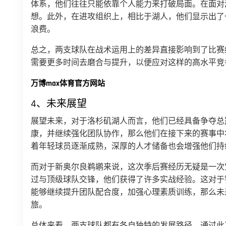
体系，他们往往只能依靠个人能力来打破局面。在面对
想。此外，在进攻组织上，相比于湖人，他们显示出了
浪费。
总之，两支球队在战术运用上的差异直接影响到了比赛
需要更多时间去磨合与提升，以便应对这样的高水平竞
万博max体育官方网站
4、未来展望
展望未来，对于洛杉矶湖人而言，他们已经具备争夺总
康，并继续强化团队协作，那么他们在接下来的赛事中
着年轻球员逐渐成熟，深厚的人才储备也会增强他们持
而对于新奥尔良鹈鹕来说，这次季后赛经历无疑是一次
过与顶级球队交锋，他们获得了许多实战经验。这对于
能够继续提升团队配合度，加强心理素质训练，那么未
旅。
总体来看，两支球队都有各自独特的发展路径，通过此