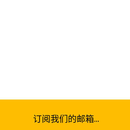
订阅我们的邮箱...