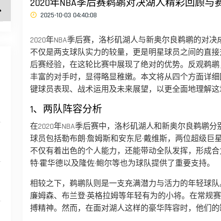
2020年NBA季后赛鹈鹕对决湖人精彩回顾与
2025-10-03 04:40:08
2020年NBA季后赛，洛杉矶湖人与新奥尔良鹈鹕的对
不仅是两支球队实力的较量，更是明星球员之间的直接
后赛经验，在这轮比赛中展现了绝对的优势。反观鹈鹕
丰富的对手时，显得略显稚嫩。本文将从四个方面详细
键球员表现、战术运用及未来展望，以更全面地理解这
1、两队阵容分析
在2020年NBA季后赛中，洛杉矶湖人和新奥尔良鹈鹕
球员包括勒布朗·詹姆斯和安东尼·戴维斯，两位超级巨
不仅有着出色的个人能力，还能带动全队发挥，形成合
特·霍华德以及隆佐·鲍尔等也为球队提供了重要支持。
相较之下，鹈鹕队则是一支充满潜力与活力的年轻球队
廉姆森、布兰登·英格拉姆等年轻有为的小将。在常规
搏精神。然而，在面对湖人这样的豪华阵容时，他们的