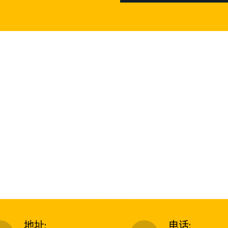
地址:
电话: