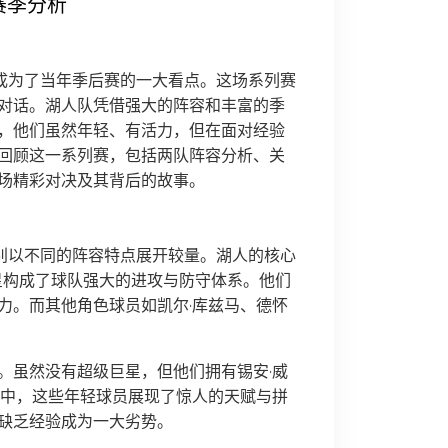
赛季分析
决成为了当年季后赛的一大看点。这场系列赛
对话。湖人队凭借强大的阵容和丰富的季
，他们虽然年轻、有活力，但在面对经验
回顾这一系列赛，包括两队阵容分析、关
场精彩对决及其背后的故事。
分别以不同的阵容特点展开较量。湖人的核心
星构成了球队强大的进攻与防守体系。他们
力。而其他角色球员如凯尔·库兹马、德怀
。虽然没有超级巨星，但他们拥有锡安·威
赛中，这些年轻球员展现了惊人的天赋与拼
缺乏经验成为一大劣势。