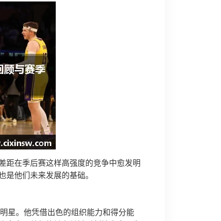
差距在季后赛这样高强度的竞争中愈发明
也是他们未来发展的基础。
的明星。他凭借出色的组织能力和得分能