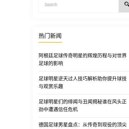
热门新闻
阿根廷足球传奇明星的辉煌历程与对世界
足球的影响
足球明星逆天过人技巧解析助你提升球技
与观赏乐趣
足球明星们的绯闻与丑闻揭秘谁在风头正
劲中遭遇信任危机
德国足球男星盘点：从传奇到现役的顶尖