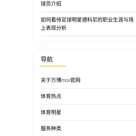
球员介绍
如何看待足球明星德科尼的职业生涯与场
上表现分析
导航
关于万博max官网
体育热点
体育明星
服务种类