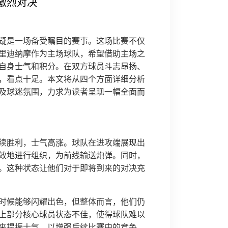
激烈对决
疑是一场备受瞩目的赛事。这场比赛不仅
里迪纳摩作为主场球队，希望借助主场之
自身士气和积分。在双方球员斗志昂扬、
，看点十足。本文将从四个方面详细分析
及球迷氛围，力求为读者呈现一幅全面而
续胜利，士气高涨。球队在进攻端展现出
效地进行组织，为前线输送炮弹。同时，
。这种状态让他们对于即将到来的对决充
时候能够闪耀出色，但整体而言，他们仍
上部分核心球员状态不佳，使得球队难以
来提振士气，以增强后续比赛中的竞争