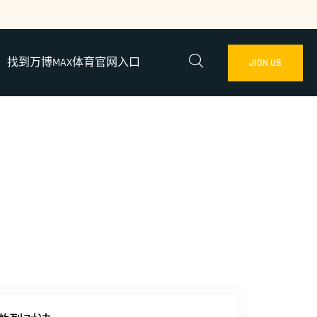
找到万博MAX体育官网入口
JION US