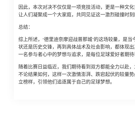
因此，本次对决不仅仅是一项竞技活动，更是一种文化
让人们凝聚成一个大家庭，共同见证这一激烈碰撞时刻
总结：
综上所述，“德里迪奈摩迎战普那城”的这场较量，是
状还是历史交锋，再到具体战术及社会影响，都体现出
一名参与者心中的梦想与追求，是每位足球爱好者期待
随着比赛日益临近，我们期待看到双方都能全力以赴，
不论结果如何，这样一次激情澎湃、跌宕起伏的较量势
立榜样，引领他们追逐属于自己的足球梦想。