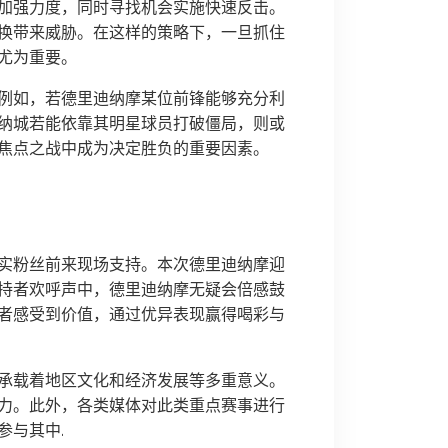
加强力度，同时寻找机会实施快速反击。
换带来威胁。在这样的策略下，一旦抓住
尤为重要。
例如，若德里迪纳摩某位前锋能够充分利
纳城若能依靠其明星球员打破僵局，则或
焦点之战中成为决定胜负的重要因素。
实粉丝前来现场支持。本次德里迪纳摩迎
持者欢呼声中，德里迪纳摩无疑会倍感鼓
者感受到价值，通过优异表现赢得喝彩与
承载着地区文化和经济发展等多重意义。
力。此外，各类媒体对此类重点赛事进行
参与其中.