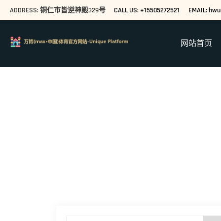
ADDRESS: 铜仁市皆逆神殿329号
CALL US: +15505272521
EMAIL: hw
网站首页