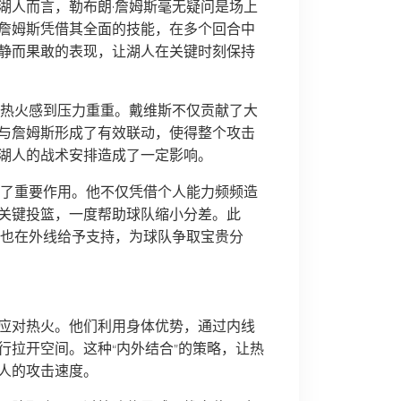
湖人而言，勒布朗·詹姆斯毫无疑问是场上
詹姆斯凭借其全面的技能，在多个回合中
静而果敢的表现，让湖人在关键时刻保持
让热火感到压力重重。戴维斯不仅贡献了大
与詹姆斯形成了有效联动，使得整个攻击
湖人的战术安排造成了一定影响。
挥了重要作用。他不仅凭借个人能力频频造
关键投篮，一度帮助球队缩小分差。此
，也在外线给予支持，为球队争取宝贵分
应对热火。他们利用身体优势，通过内线
行拉开空间。这种“内外结合”的策略，让热
人的攻击速度。