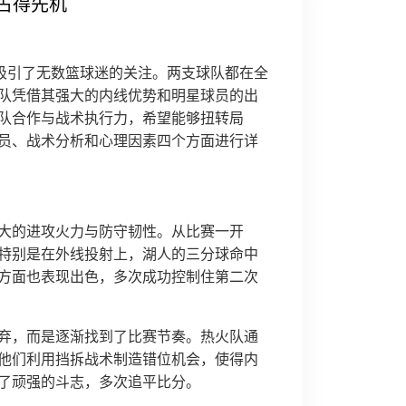
占得先机
赛吸引了无数篮球迷的关注。两支球队都在全
队凭借其强大的内线优势和明星球员的出
队合作与战术执行力，希望能够扭转局
员、战术分析和心理因素四个方面进行详
大的进攻火力与防守韧性。从比赛一开
特别是在外线投射上，湖人的三分球命中
方面也表现出色，多次成功控制住第二次
弃，而是逐渐找到了比赛节奏。热火队通
他们利用挡拆战术制造错位机会，使得内
了顽强的斗志，多次追平比分。