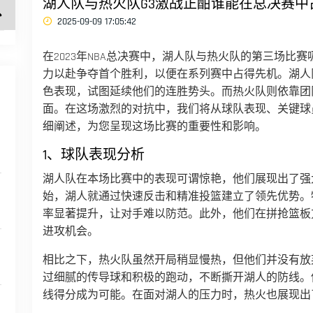
湖人队与热火队G3激战正酣谁能在总决赛中
2025-09-09 17:05:42
在2023年NBA总决赛中，湖人队与热火队的第三场比
力以赴争夺首个胜利，以便在系列赛中占得先机。湖人
色表现，试图延续他们的连胜势头。而热火队则依靠团
面。在这场激烈的对抗中，我们将从球队表现、关键球
细阐述，为您呈现这场比赛的重要性和影响。
1、球队表现分析
湖人队在本场比赛中的表现可谓惊艳，他们展现出了强
始，湖人就通过快速反击和精准投篮建立了领先优势。
率显著提升，让对手难以防范。此外，他们在拼抢篮板
进攻机会。
相比之下，热火队虽然开局稍显慢热，但他们并没有放
过细腻的传导球和积极的跑动，不断撕开湖人的防线。
线得分成为可能。在面对湖人的压力时，热火也展现出