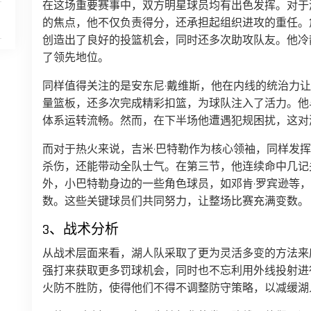
在这场重要赛事中，双方明星球员均有出色发挥。对于
的焦点，他不仅负责得分，还承担起组织进攻的重任。
创造出了良好的投篮机会，同时还多次助攻队友。他冷
了领先地位。
同样值得关注的是安东尼·戴维斯，他在内线的统治力
量篮板，还多次完成精彩扣篮，为球队注入了活力。他
体系运转流畅。然而，在下半场他遭遇犯规困扰，这对
而对于热火来说，吉米·巴特勒作为核心领袖，同样发
杀伤，还能带动全队士气。在第三节，他连续命中几记
外，小巴特勒身边的一些角色球员，如邓肯·罗宾逊等
数。这些关键球员们共同努力，让整场比赛充满变数。
3、战术分析
从战术层面来看，湖人队采取了更为灵活多变的方法来
强打来获取更多罚球机会，同时也不忘利用外线投射进
火防不胜防，使得他们不得不调整防守策略，以减缓湖