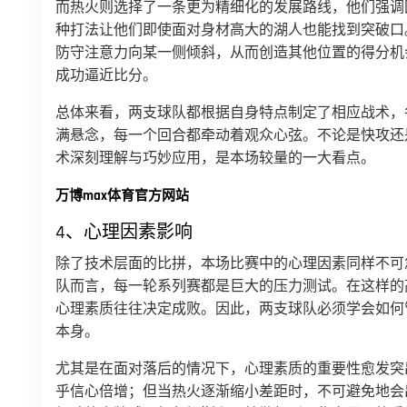
而热火则选择了一条更为精细化的发展路线，他们强调
种打法让他们即使面对身材高大的湖人也能找到突破口
防守注意力向某一侧倾斜，从而创造其他位置的得分机
成功逼近比分。
总体来看，两支球队都根据自身特点制定了相应战术，
满悬念，每一个回合都牵动着观众心弦。不论是快攻还
术深刻理解与巧妙应用，是本场较量的一大看点。
万博max体育官方网站
4、心理因素影响
除了技术层面的比拼，本场比赛中的心理因素同样不可
队而言，每一轮系列赛都是巨大的压力测试。在这样的
心理素质往往决定成败。因此，两支球队必须学会如何
本身。
尤其是在面对落后的情况下，心理素质的重要性愈发突
乎信心倍增；但当热火逐渐缩小差距时，不可避免地会