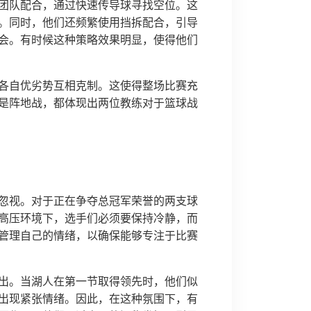
团队配合，通过快速传导球寻找空位。这
。同时，他们还频繁使用挡拆配合，引导
会。有时候这种策略效果明显，使得他们
各自优劣势互相克制。这使得整场比赛充
是阵地战，都体现出两位教练对于篮球战
忽视。对于正在争夺总冠军荣誉的两支球
高压环境下，选手们必须要保持冷静，而
管理自己的情绪，以确保能够专注于比赛
出。当湖人在第一节取得领先时，他们似
出现紧张情绪。因此，在这种氛围下，有