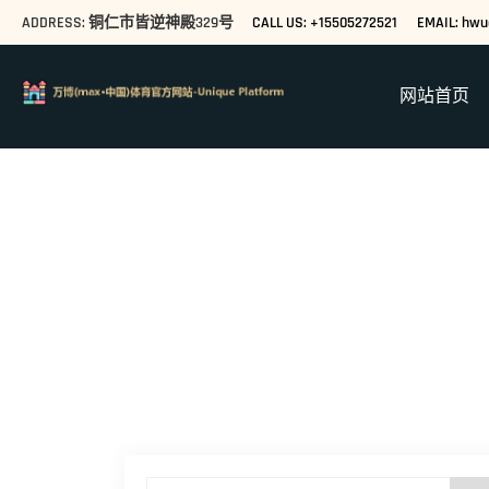
ADDRESS: 铜仁市皆逆神殿329号
CALL US: +15505272521
EMAIL: hw
网站首页