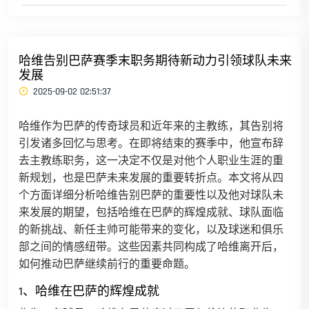
哈维告别巴萨赛季末职务期待新动力引领球队未来
发展
2025-09-02 02:51:37
哈维作为巴萨的传奇球员和近年来的主教练，其告别将
引发诸多回忆与思考。在即将结束的赛季中，他宣布辞
去主教练职务，这一决定不仅是对他个人职业生涯的重
新规划，也是巴萨未来发展的重要转折点。本文将从四
个方面详细分析哈维告别巴萨的重要性以及他对球队未
来发展的期望，包括哈维在巴萨的辉煌成就、球队面临
的新挑战、新任主帅可能带来的变化，以及球迷和俱乐
部之间的情感纽带。这些因素共同构成了哈维离开后，
如何推动巴萨继续前行的重要命题。
1、哈维在巴萨的辉煌成就