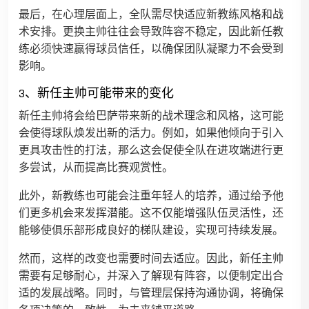
最后，在心理层面上，全队需尽快适应新教练风格和战
术安排。更换主帅往往会导致阵容不稳定，因此新任教
练必须快速赢得球员信任，以确保团队凝聚力不会受到
影响。
3、新任主帅可能带来的变化
新任主帅将会给巴萨带来新的战术理念和风格，这可能
会使得球队焕发出新的活力。例如，如果他倾向于引入
更具攻击性的打法，那么这会促使全队在进攻端进行更
多尝试，从而提高比赛观赏性。
此外，新教练也可能会注重年轻人的培养，通过给予他
们更多机会来发挥潜能。这不仅能增强队伍灵活性，还
能够使俱乐部形成良好的梯队建设，实现可持续发展。
然而，这样的改变也需要时间去适应。因此，新任主帅
需要有足够耐心，并深入了解现有阵容，以便制定出合
适的发展战略。同时，与管理层保持沟通协调，将确保