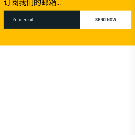
订阅我们的邮箱...
SEND NOW