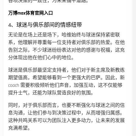
各项决策的一致性，为未来铺平道路。
万博max体育官网入口
4、球迷与俱乐部间的情感纽带
无论是在场上还是场下，哈维始终与球迷保持紧密联
系，他理解并尊重每一位支持者对俱乐部的热爱。在他
告别之际，不少球迷纷纷表达对他的感谢与祝福，这充
分体现出他在他们心中的地位。
球迷是俱乐部最坚定支持者，他们对于新主席及新教练
期望值高，希望能够看到一个更强大的巴萨。因此，新
coach 需要积极倾听他们声音，加强互动，这不仅能够
提升士气，还能为球队营造良好的氛围。
同时，对于俱乐部而言，也要不断强化与球迷之间的信
息沟通，让他们参与到决策过程中，从而增强归属感。
这种共鸣关系可以为团队注入更多动力，让未来的发展
充满希望。