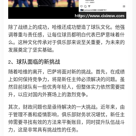
除了战绩上的成功，哈维还成功塑造了球队文化。他强
调尊重与责任感，让每位球员都明白代表巴萨意味着什
么。这种文化传承对于俱乐部来说至关重要，为未来的
发展奠定了坚实基础。
2、球队面临的新挑战
随着哈维的离开，巴萨将面对新的挑战。首先，在成绩
上如何保持竞争力，将是新任主帅必须解决的问题。虽
然目前球队有一些优秀年轻人，但整体实力依然需要提
升，以应对国内外赛场上的激烈竞争。
其次，财政问题也是亟待解决的一大挑战。近年来，由
于管理不善和疫情影响，俱乐部财务状况堪忧，新任主
帅需要寻找有效的方法来平衡账目，同时提升队伍战斗
力，这是非常具有挑战性的任务。