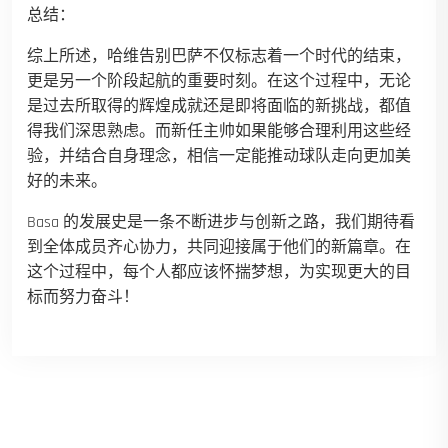
总结：
综上所述，哈维告别巴萨不仅标志着一个时代的结束，
更是另一个阶段起航的重要时刻。在这个过程中，无论
是过去所取得的辉煌成就还是即将面临的新挑战，都值
得我们深思熟虑。而新任主帅如果能够合理利用这些经
验，并结合自身理念，相信一定能推动球队走向更加美
好的未来。
Basa 的发展史是一条不断进步与创新之路，我们期待看
到全体成员齐心协力，共同迎接属于他们的新篇章。在
这个过程中，每个人都应该怀揣梦想，为实现更大的目
标而努力奋斗！