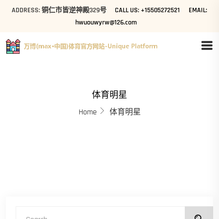
ADDRESS: 铜仁市皆逆神殿329号
CALL US: +15505272521
EMAIL:
hwuouwyrw@126.com
体育明星
Home
体育明星