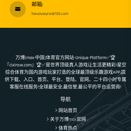
邮箱:
hwuouwyrw@126.com
万博(max·中国)体育官方网站-Unique Platform✅🏆
『cixinsw.com』🏆✅是世界顶级真人游戏让生活更精彩!星空
综合体育为国内游戏玩家打造的全球最顶级乐趣游戏APP,提
供下载、入口、首页、平台、登陆、官网、二十四小时专属
客服在线服务!全球最安全,最信誉,最公平的平台运营商!
导航
网站首页
关于万博max官网
体育热点