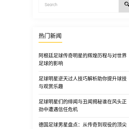
热门新闻
阿根廷足球传奇明星的辉煌历程与对世界
足球的影响
足球明星逆天过人技巧解析助你提升球技
与观赏乐趣
足球明星们的绯闻与丑闻揭秘谁在风头正
劲中遭遇信任危机
德国足球男星盘点：从传奇到现役的顶尖