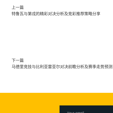
上一篇
特鲁瓦与第戎的精彩对决分析及竞彩推荐策略分享
下一篇
马德里竞技与比利亚雷亚尔对决前瞻分析及赛季走势预测