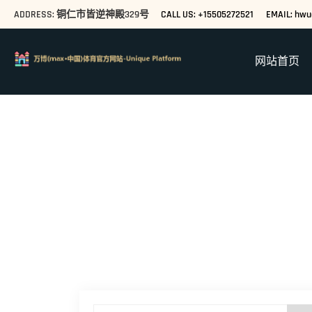
ADDRESS: 铜仁市皆逆神殿329号
CALL US: +15505272521
EMAIL: hw
网站首页