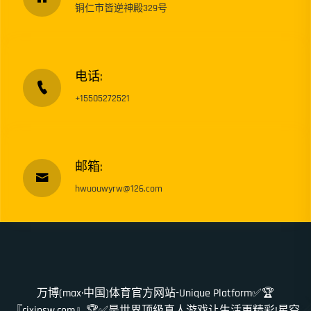
铜仁市皆逆神殿329号
电话:
+15505272521
邮箱:
hwuouwyrw@126.com
万博(max·中国)体育官方网站-Unique Platform✅🏆
『cixinsw.com』🏆✅是世界顶级真人游戏让生活更精彩!星空